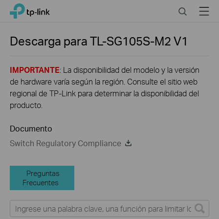
Click
Search
Menu
TP-Link, Reliably Smart
to
skip
the
Descarga para
TL-SG105S-M2
V1
navigation
bar
IMPORTANTE
: La disponibilidad del modelo y la versión
de hardware varía según la región. Consulte el sitio web
regional de TP-Link para determinar la disponibilidad del
producto.
Documento
Switch Regulatory Compliance
Preguntas
Frecuentes