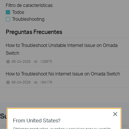
Filtro de características:
Todos
Troubleshooting
Preguntas Frecuentes
How to Troubleshoot Unstable Internet Issue on Omada
Switch
06-24-2026
129875
views
How to Troubleshoot No Internet Issue on Omada Switch
06-24-2026
184176
views
Suscripción
Close
From United States?
Obtenga productos, eventos y servicios para su región.