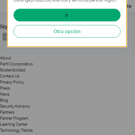
Dirección de correo
Regístrate
Ir
Síguenos
Otra opción
About
Perfil Coorporativo
Sostenibilidad
Contact Us
Privacy Policy
Press
News
Blog
Security Advisory
Partners
Partner Program
Learning Center
Technology Trends