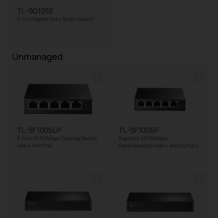
TL-SG105E
5-Port Gigabit Easy Smart Switch
Unmanaged
TL-SF1005LP
TL-SF1005P
5-Port 10/100Mbps Desktop Switch
5-poorts 10/100Mbps
with 4-Port PoE
Desktopswitch met 4-poorts PoE+