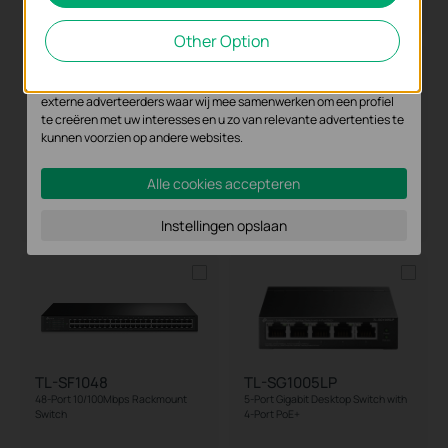
Cookies voor analyse geven ons de mogelijkheid uw activiteiten op
Other Option
onze website te volgen en zo de functionaliteit van de website aan
te passen en te verbeteren.
Marketing cookies kunnen op onze website worden geplaatst door
externe adverteerders waar wij mee samenwerken om een profiel
te creëren met uw interesses en u zo van relevante advertenties te
kunnen voorzien op andere websites.
TL-SF1016
TL-SG1005D
Alle cookies accepteren
16-Port 10/100Mbps Rackmount
5-Port Gigabit Desktop Switch
Switch
Instellingen opslaan
TL-SF1048
TL-SG1005LP
48-Port 10/100Mbps Rackmount
5-Port Gigabit Desktop Switch with
Switch
4-Port PoE+