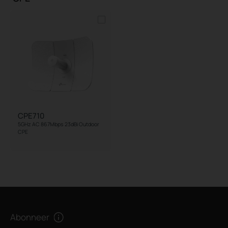
CPE710
5GHz AC 867Mbps 23dBi Outdoor
CPE
Abonneer