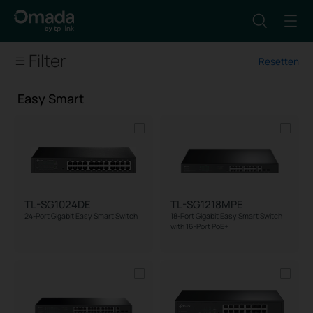
Filter
Resetten
SOHO Networking
Switches
Easy Smart
Easy Smart
Unmanaged
Load Balance Gateways
Pharos Wireless Bridges
TL-SG1024DE
TL-SG1218MPE
Managed Platform
24-Port Gigabit Easy Smart Switch
18-Port Gigabit Easy Smart Switch
with 16-Port PoE+
CPE
Antennas