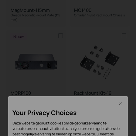
MagMount-115mm
MC1400
Omada Magnetic-Mount Plate (115
Omada 14-Slot Rackmount Chassis
mm)
Nieuw
MCRP100
RackMount Kit-19
Omada 100-240V Redundant Power
19-inch Switches Rack Mount Kit
Supply Module
Close
Your Privacy Choices
Deze website gebruikt cookies om de gebruikservaring te
verbeteren, onlineactiviteiten te analyseren en om gebruikers de
best mogelijke ervaring te bieden op onze website. U heeft de