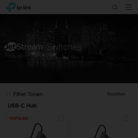
Click
Search
Menu
TP-Link, Reliably Smart
to
skip
the
navigation
bar
Filter Tonen
Resetten
USB-C Hub
POPULAIR