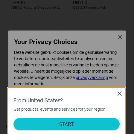
UH400
UH700
USB 3.0 4-poorts Draagbare Hub
USB 3.0 7-poorts Hub
Close
Your Privacy Choices
Deze website gebruikt cookies om de gebruikservaring
te verbeteren, onlineactiviteiten te analyseren en om
gebruikers de best mogelijke ervaring te bieden op onze
website. U heeft de mogelijkheid op ieder moment de
cookies te weigeren. Bekijk onze
privacyverklaring
voor
meer informatie.
UH720
Close
USB 3.0 7-poorts hub met 2
Standaard Cookies
oplaadpoorten
From United States?
Deze cookies zijn noodzakelijk voor de werking van de
website en kunnen niet worden uitgeschakeld.
Get products, events and services for your region.
USB Converters
Analyse en Marketing Cookies
START
Cookies voor analyse geven ons de mogelijkheid uw
Koppel aan Ethernet met hoge snelheden via USB
activiteiten op onze website te volgen en zo de