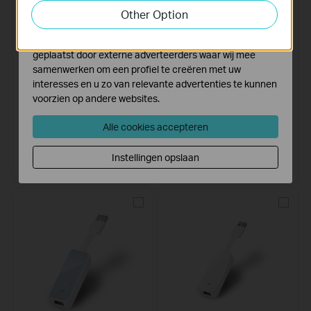
functionaliteit van de website aan te passen en te
Other Option
verbeteren.
Marketing cookies kunnen op onze website worden
geplaatst door externe adverteerders waar wij mee
samenwerken om een profiel te creëren met uw
interesses en u zo van relevante advertenties te kunnen
voorzien op andere websites.
Alle cookies accepteren
UE306
UC400
USB 3.0 naar gigabit ethernet
SuperSpeed 3.0 USB-C naar USB-
netwerkadapter
A-adapter
Instellingen opslaan