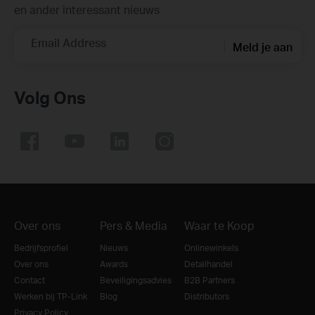
en ander interessant nieuws
Email Address
Meld je aan
Volg Ons
Over ons
Pers & Media
Waar te Koop
Bedrijfsprofiel
Nieuws
Onlinewinkels
Over ons
Awards
Detailhandel
Contact
Beveiligingsadvies
B2B Partners
Werken bij TP-Link
Blog
Distributors
Privacy Policy