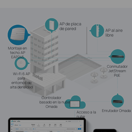
AP de placa
de pared
AP al aire
libre
Montaje en
techo AP
EAP245
Conmutador
JetStream
Wi-Fi 6 AP
PoE
para
entornos de
alta densidad
Controlador
basado en la nube
Omada
Enrutador Omada
Acceso a la
nube