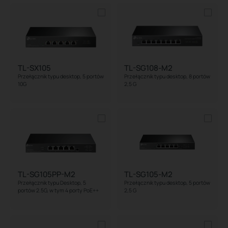
Całkowita moc zasilania PoE
Montaż
Funkcjonalność
TL-SX105
TL-SG108-M2
Przełącznik typu desktop, 5 portów
Przełącznik typu desktop, 8 portów
10G
2,5 G
TL-SG105PP-M2
TL-SG105-M2
Przełącznik typu Desktop, 5
Przełącznik typu desktop, 5 portów
portów 2.5G, w tym 4 porty PoE++
2,5 G