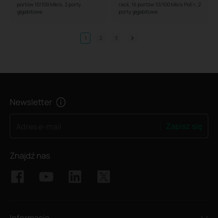
portów 10/100 Mb/s, 2 porty
rack, 16 portów 10/100 Mb/s PoE+, 2
gigabitowe
porty gigabitowe
1
2
3
Newsletter
Zapisz się
Adres e-mail
Znajdź nas
Informacje