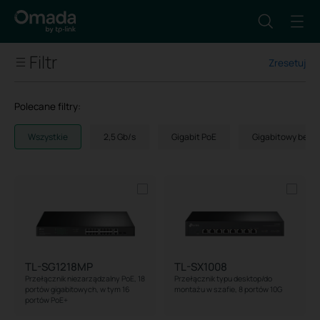
Filtr
Zresetuj
Liczba portów
Polecane filtry:
Porty Downlink
Wszystkie
2,5 Gb/s
Gigabit PoE
Gigabitowy bez 
Porty Uplink
Obsługa PoE
Standard PoE
TL-SG1218MP
TL-SX1008
Przełącznik niezarządzalny PoE, 18
Przełącznik typu desktop/do
Liczba portów PoE
portów gigabitowych, w tym 16
montażu w szafie, 8 portów 10G
portów PoE+