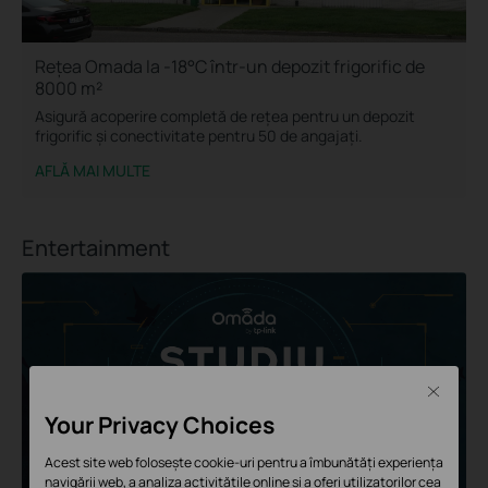
Rețea Omada la -18°C într-un depozit frigorific de
8000 m²
Asigură acoperire completă de rețea pentru un depozit
frigorific și conectivitate pentru 50 de angajați.
AFLĂ MAI MULTE
Entertainment
Close
Your Privacy Choices
Acest site web folosește cookie-uri pentru a îmbunătăți experiența
navigării web, a analiza activitățile online și a oferi utilizatorilor cea