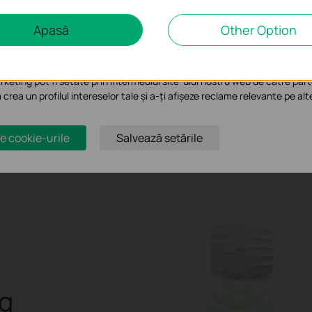
e analiză și marketing
Apasă
Other Option
liză ne permit să analizăm activitățile tale de pe site-ul nostru web a 
MU-MIMO
B
te-ului.
keting pot fi setate prin intermediul site-ului nostru web de către part
a crea un profilul intereselor tale și a-ți afișeze reclame relevante pe alt
e cookie-urile
Salvează setările
g