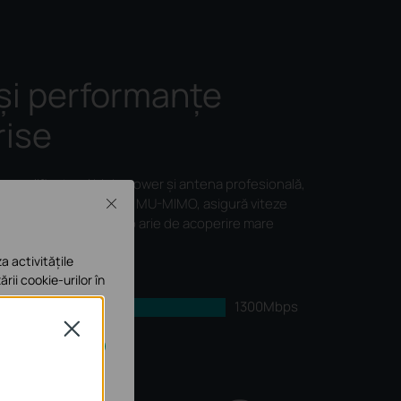
 și performanțe
rise
, amplificatorul high-power și antena profesională,
Close
logia 802.11ac Wave 2 MU-MIMO, asigură viteze
 până la 1750 Mbps și o arie de acoperire mare
2.4 GHz și 5 GHz.
a activitățile
ării cookie-urilor în
1300Mbps
Close
450Mbps
e în sistemele tale