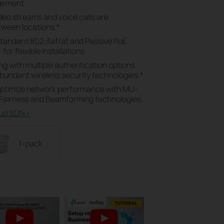
gement.
ideo streams and voice calls are
tween locations.
*
standard 802.3af/at and Passive PoE
or flexible installations.
ong with multiple authentication options
abundant wireless security technologies.
*
Optimize network performance with MU-
 Fairness and Beamforming technologies.
ud SDN>​
1-pack