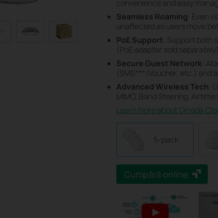
convenience and easy mana
Seamless Roaming
: Even v
unaffected as users move be
PoE Support
: Support both 
(PoE adapter sold separately) f
Secure Guest Network
: Al
(SMS
***
/Voucher, etc.) and 
Advanced Wireless Tech
: 
MIMO, Band Steering, Airtime
Learn more about Omada Clo
5-pack
Cumpără online