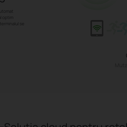
automat
l optim
 terminalul se
Muta
oluția cloud pentru rețel