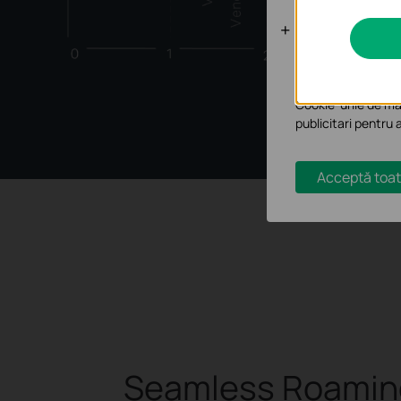
Cookie-uri d
Cookie-urile de ana
funcționalitatea si
Cookie-urile de mar
publicitari pentru 
Acceptă toat
Seamless Roamin