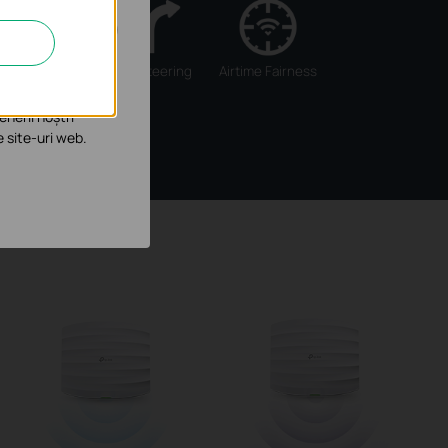
îmbunătăți și ajusta
eamforming
Band Steering
Airtime Fairness
enerii noștri
e site-uri web.