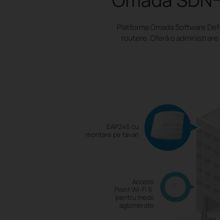
Platforma Omada Software Defi
routere. Oferă o administrare 
EAP245 cu
montare pe tavan
Access
Point Wi-Fi 6
pentru medii
aglomerate