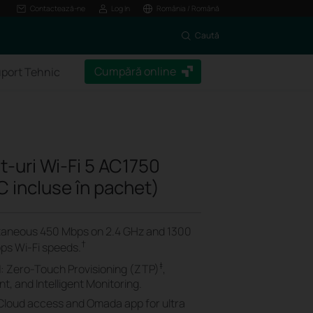
Contactează-ne
Log In
România / Română
Caută
Cumpără online
port Tehnic
t-uri Wi-Fi 5 AC1750
C incluse în pachet)
ltaneous 450 Mbps on 2.4 GHz and 1300
†
ps Wi-Fi speeds.
‡
N
: Zero-Touch Provisioning (ZTP)
,
, and Intelligent Monitoring.
 Cloud access and Omada app for ultra