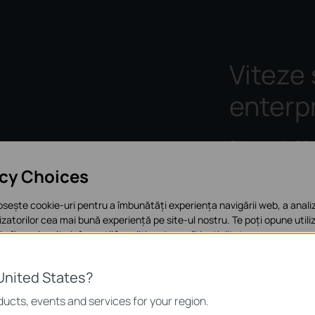
Viteze
enterp
Chipset-urile QCA
împreună cu tehno
acy Choices
Wi-Fi cumulate de
pentru benzile de 
osește cookie-uri pentru a îmbunătăți experiența navigării web, a analiz
ilizatorilor cea mai bună experiență pe site-ul nostru. Te poți opune utiliz
 afla mai multe informații în
politica de confidențialitate
.
5GHz
2.4GHz
e bază
United States?
sunt necesare pentru funcționarea site-ului web și nu pot fi dezactivat
ucts, events and services for your region.