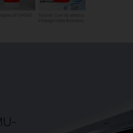
Display of EAP245
Tutorial: Cum să setezi o
întreagă rețea Business,
utilizând controlerul
Omada
MU-