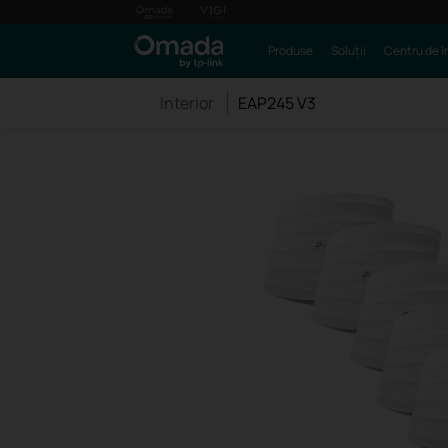
Produse
Soluții
Centru de î
Interior
EAP245 V3