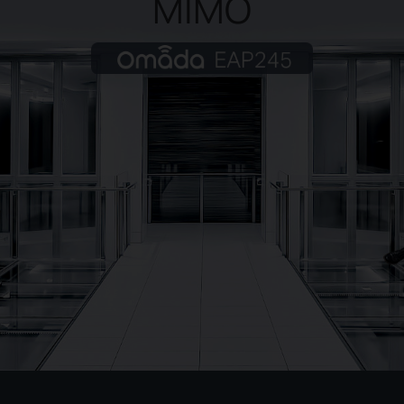
MIMO
Omada EAP245