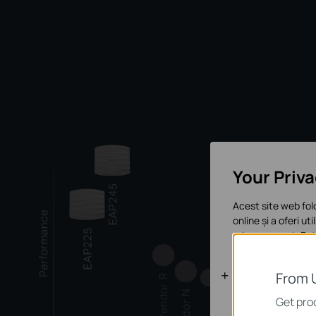
Your Priv
Acest site web fol
online și a oferi ut
orice moment. Poți
Cookie-uri d
From 
Aceste cookie-uri 
Get prod