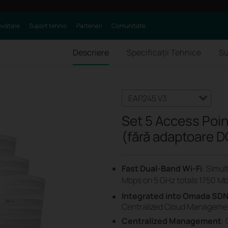
nvățare
Suport tehnic
Parteneri
Comunitate
Descriere
Specificaţii Tehnice
Su
EAP245 V3
Set 5 Access Poin
(fără adaptoare D
Fast Dual-Band Wi-Fi
: Simu
Mbps on 5 GHz totals 1750 Mb
Integrated into Omada SD
Centralized Cloud Management
Centralized Management
: