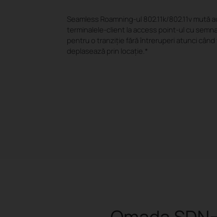
Seamless Roamning-ul 802.11k/802.11v mută 
terminalele-client la access point-ul cu semna
pentru o tranziție fără întreruperi atunci când
deplasează prin locație.
*
Omada SDN—S