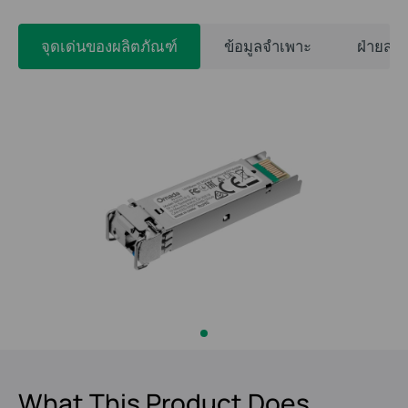
จุดเด่นของผลิตภัณฑ์
ข้อมูลจำเพาะ
ฝ่ายสนั
What This Product Does