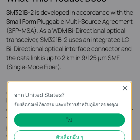
SM321B-2 is developed in accordance with the
Small Form Pluggable Multi-Source Agreement
(SFP-MSA). As a WDM Bi-Directional optical
transceiver, SM321B-2 uses an integrated LC
Bi-Directional optical interface connector and
the data link is up to 2 km in 9/125 μm SMF
(Single-Mode Fiber).
Close
Also, SM321B-2 incorporates the Digital
จาก United States?
Diagnostic Monitoring (DDM) feature which is
รับผลิตภัณฑ์ กิจกรรม และบริการสำหรับภูมิภาคของคุณ
compatible with SFF-8472. DDM supports real-
time monitoring of the transceiver, and shows
ไป
parameters including the transceiver current
which transmits/receives optical power and
ตัวเลือกอื่น ๆ