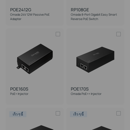
POE2412G
RP108GE
Omada 24V 12W Passive PoE
Omada 8-Port Gigabit Easy Smart
Adapter
Reverse PoE Switch
POE160S
POE170S
PoE+ Injector
Omada PoE++ Injector
เร็ว ๆ นี้
เร็ว ๆ นี้