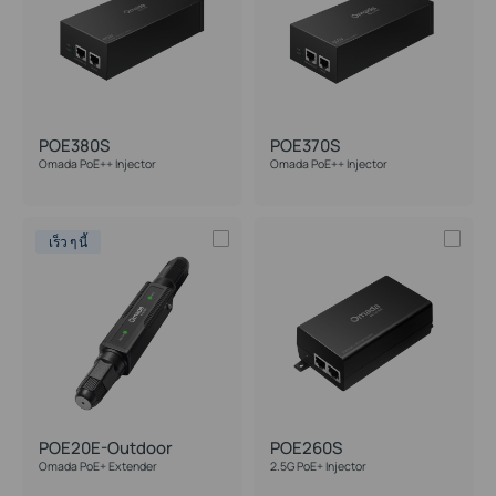
POE380S
POE370S
Omada PoE++ Injector
Omada PoE++ Injector
เร็ว ๆ นี้
POE20E-Outdoor
POE260S
Omada PoE+ Extender
2.5G PoE+ Injector