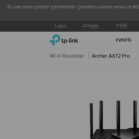
Bu web sitesi çerezler içermektedir. Çerezlerin kullanım amacı ve 6698 s
Click
to
TP-Link, Reliably Smart
skip
EV/OFIS
the
navigation
Wi-Fi Routerlar
Archer AX72 Pro
bar