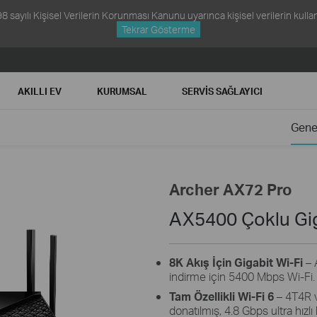
ayılı Kişisel Verilerin Korunması Kanunu uyarınca kişisel verilerin kullanım
Tekrar Gösterme
AKILLI EV
KURUMSAL
SERVIS SAĞLAYICI
Gene
Archer AX72 Pro
AX5400 Çoklu Gig
8K Akış İçin Gigabit Wi-Fi
– 
indirme için 5400 Mbps Wi-Fi.
Tam Özellikli Wi-Fi 6
– 4T4R v
donatılmış, 4.8 Gbps ultra hızlı 