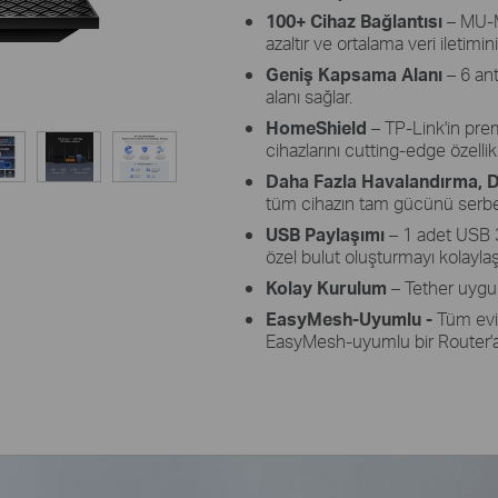
100+ Cihaz Bağlantısı
– MU-M
azaltır ve ortalama veri iletimini
Geniş Kapsama Alanı
– 6 an
alanı sağlar.
HomeShield
– TP-Link'in prem
cihazlarını cutting-edge özellik
Daha Fazla Havalandırma, D
tüm cihazın tam gücünü serbes
USB Paylaşımı
– 1 adet USB 3
özel bulut oluşturmayı kolaylaştı
Kolay Kurulum
– Tether uygul
EasyMesh-Uyumlu -
Tüm evi
EasyMesh-uyumlu bir Router'a