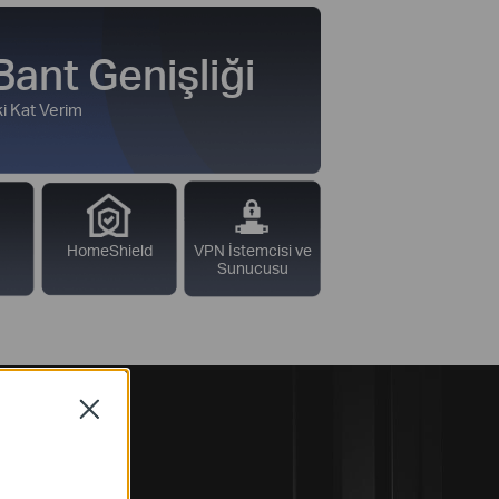
ant Genişliği
ki Kat Verim
HomeShield
VPN İstemcisi ve
Sunucusu
Close
ar