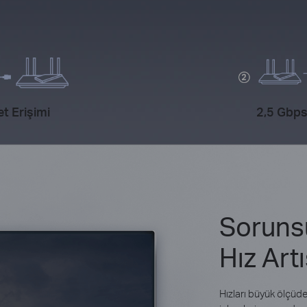
et Erişimi
2,5 Gbps
Sorunsu
Hız Artı
Hızları büyük ölçüde