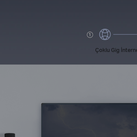
Çoklu Gig İntern