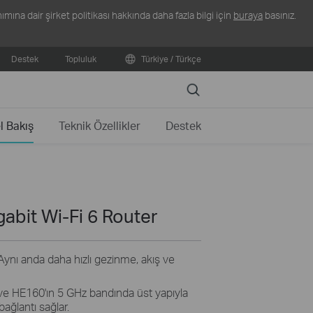
ına dair şirket politikası hakkında daha fazla bilgi için
buraya
basınız.
Destek
Topluluk
Türkiye / Türkçe
Search
l Bakış
Teknik Özellikler
Destek
abit Wi-Fi 6 Router
Aynı anda daha hızlı gezinme, akış ve
e HE160'ın 5 GHz bandında üst yapıyla
bağlantı sağlar.