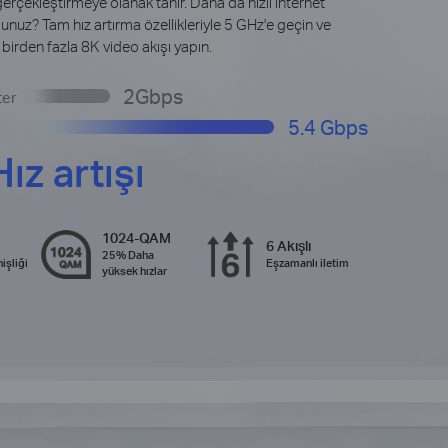
gerçekleştirmeye olanak tanır. Daha da hızlı internet
unuz? Tam hız artırma özellikleriyle 5 GHz'e geçin ve
irden fazla 8K video akışı yapın.
2Gbps
ter
5.4 Gbps
z artışı
1024-QAM
6 Akışlı
25% Daha
işliği
Eşzamanlı iletim
yüksek hızlar