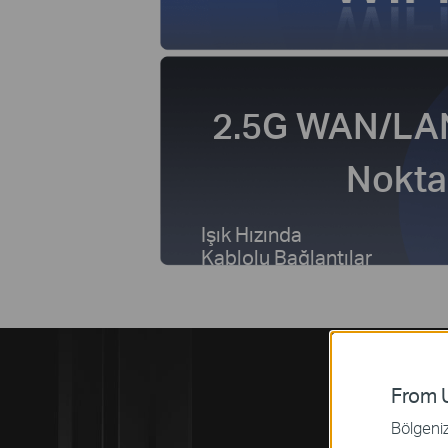
2.5G WAN/LAN
Nokta
Işık Hızında
Kablolu Bağlantılar
From U
Ç
Bölgeniz 