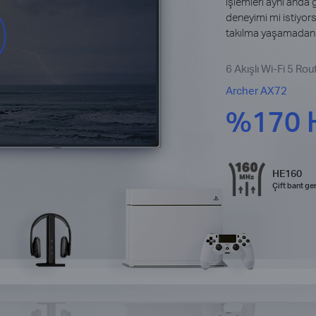
işlemleri aynı anda 
deneyimi mi istiyors
takılma yaşamadan b
6 Akışlı Wi-Fi 5 Rou
Archer AX72
%170 Hı
HE160
Çift bant gen