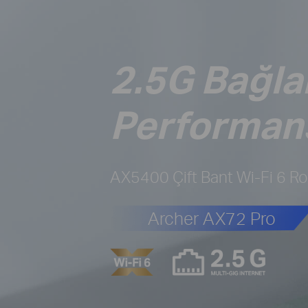
2.5G Bağlan
Performansı
AX5400 Çift Bant Wi-Fi 6 Ro
Archer AX72 Pro