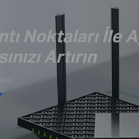
tı Noktaları İle 
nızı Artırın
uter