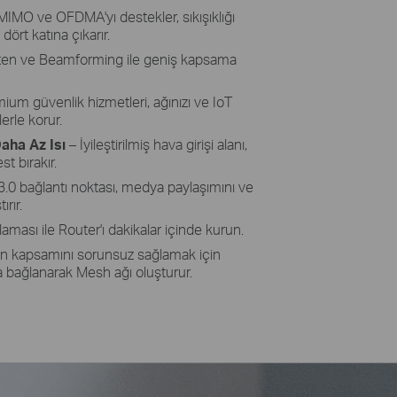
IMO ve OFDMA'yı destekler, sıkışıklığı
 dört katına çıkarır.
ten ve Beamforming ile geniş kapsama
ium güvenlik hizmetleri, ağınızı ve IoT
lerle korur.
aha Az Isı
– İyileştirilmiş hava girişi alanı,
t bırakır.
.0 bağlantı noktası, medya paylaşımını ve
rır.
aması ile Router'ı dakikalar içinde kurun.
n kapsamını sorunsuz sağlamak için
 bağlanarak Mesh ağı oluşturur.