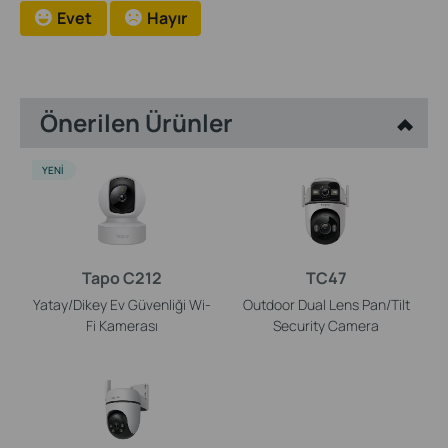
Evet
Hayır
Önerilen Ürünler
YENI
Tapo C212
TC47
Yatay/Dikey Ev Güvenliği Wi-
Outdoor Dual Lens Pan/Tilt
Fi Kamerası
Security Camera