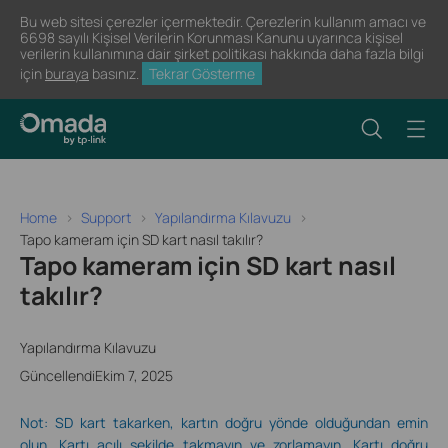
Bu web sitesi çerezler içermektedir. Çerezlerin kullanım amacı ve
6698 sayılı Kişisel Verilerin Korunması Kanunu uyarınca kişisel
verilerin kullanımına dair şirket politikası hakkında daha fazla bilgi
için
buraya
basınız.
Tekrar Gösterme
Home
Support
Yapılandırma Kılavuzu
Tapo kameram için SD kart nasıl takılır?
Tapo kameram için SD kart nasıl
takılır?
Yapılandırma Kılavuzu
GüncellendiEkim 7, 2025
Not: SD kart takarken, kartın doğru yönde olduğundan emin
olun. Kartı açılı şekilde takmayın ve zorlamayın. Kartı doğru