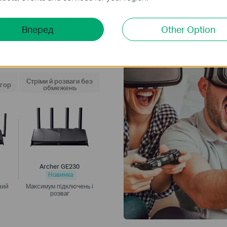
Вперед
Other Option
Стріми й розваги без
ігор
обмежень
Ігровий прискорювач
QoS
Archer GE230
Ігрова статистика
Новинка
вий
Максимум підключень і
Функція Game Protector
розваг