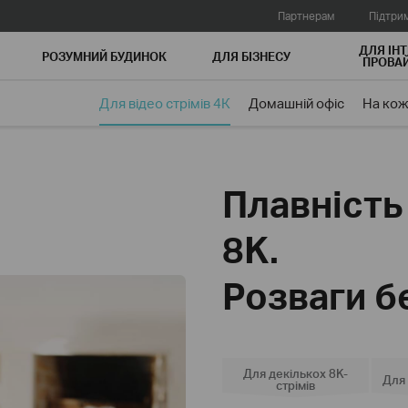
Партнерам
Підтри
ДЛЯ ІНТ
РОЗУМНИЙ БУДИНОК
ДЛЯ БIЗНЕСУ
ПРОВАЙ
Для відео стрімів 4К
Домашній офіс
На кож
Плавність 
8K.
Розваги б
Для декількох 8K-
Для 
стрімів
Fi 7