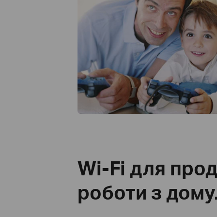
Два діапазони
MU-MIMO
Beamforming
Wi-Fi для про
роботи з дому