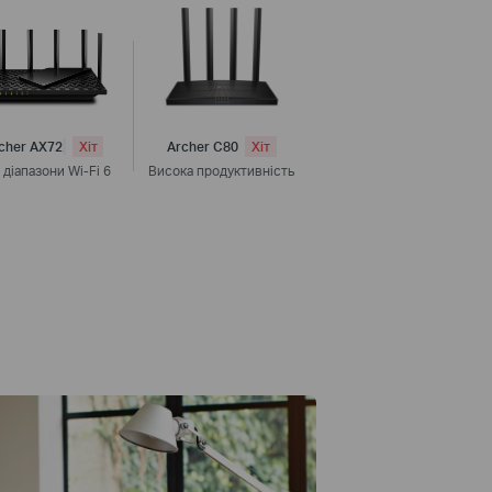
cher AX72
Хіт
Archer C80
Хіт
 діапазони Wi-Fi 6
Висока продуктивність