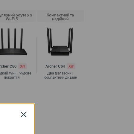
улярний роутер з
Компактний та
Wi-Fi 5
надійний
rcher C80
Хіт
Archer C64
Хіт
кий Wi-Fi, чудове
Два діапазони |
покриття
Компактний дизайн
Close