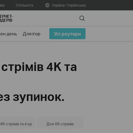
мка
Спільнота
Україна / Українська
ЕРНЕТ-
Search
ДЕРІВ
Усі роутери
ен день
Для ігор
стрімів 4K та
ез зупинок.
4К-стрімів та ігор
Для 4К-стрімів