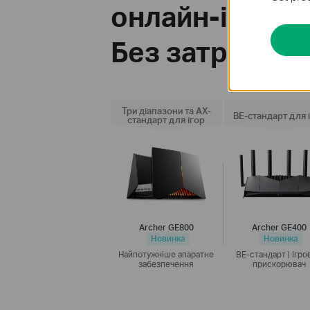
онлайн-ігор.
Без затримок!
Три діапазони та AX-
BE-стандарт для 
стандарт для ігор
Archer GE800
Archer GE400
Новинка
Новинка
Найпотужніше апаратне
BE-стандарт | Ігро
забезпечення
прискорювач