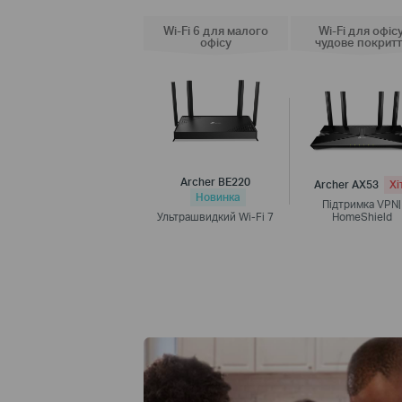
Wi-Fi 6 для малого
Wi-Fi для офісу
офісу
чудове покрит
Archer BE220
Archer AX53
Хі
Новинка
Підтримка VPN|
Ультрашвидкий Wi-Fi 7
HomeShield