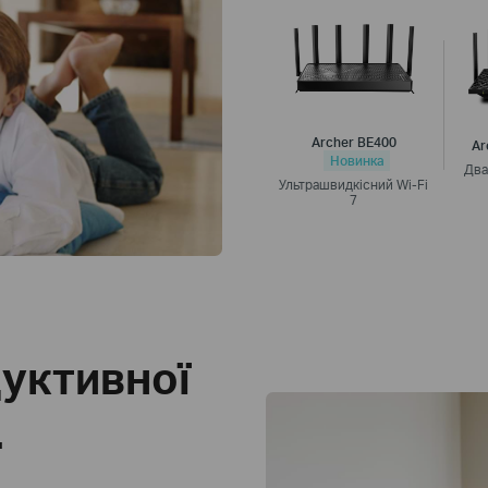
Archer BE400
Ar
Новинка
Два
Ультрашвидкісний Wi-Fi
7
дуктивної
.