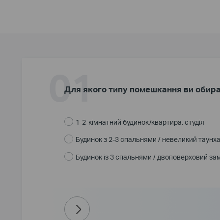
01
Для якого типу помешкання ви обира
1-2-кімнатний будинок/квартира, студія
Будинок з 2-3 спальнями / невеликий таунх
(рекомендуємо)
Будинок із 3 спальнями / двоповерховий за
Далі