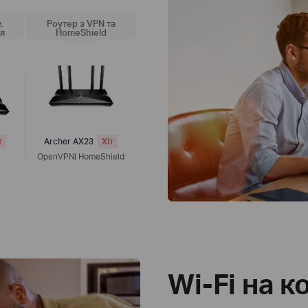
Wi-Fi 6 або Wi-Fi 7
,
Роутер з VPN та
тя
HomeShield
Антивірусний захист
Гостьова мережа
VPN
Порт USB
т
Archer AX23
Хіт
OpenVPN| HomeShield
Wi-Fi на к