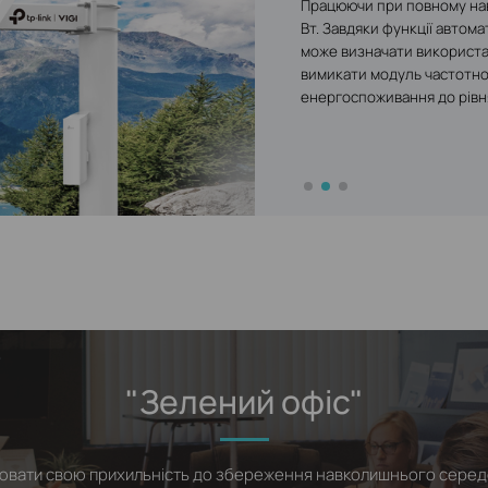
Працюючи при повному нав
в одному". Ця унікальна ін
зручності та гнучкості. Йо
Вт. Завдяки функції автом
PoE-комутатора та апарат
або повісити на стіну, зай
може визначати використа
складність розгортання ме
традиційними маршрутиза
вимикати модуль частотно
обладнання, ефективно ви
характеристиками, викори
енергоспоживання до рівня
стикаються клієнти в різн
приблизно на 50%. Перехід
головкою до джерела живл
універсальність зарядки та
"Зелений офіс"
ювати свою прихильність до збереження навколишнього серед