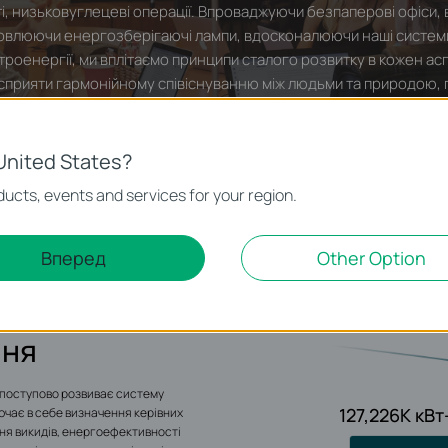
ті, низьковуглецеві операції. Впроваджуючи безпаперові офіси
овлюючи енергозберігаючі лампи, вдосконалюючи наші системи
ктроенергії, ми вплітаємо принципи сталого розвитку в кожен а
сприяти гармонійному співіснуванню між людьми та природою, 
практики в нашу повсякденну діяльність.
United States?
ucts, events and services for your region.
Вперед
Other Option
ння
k поступово розвиває систему
127,226K кВт
чає в себе визначення керівних
я викидів, енергоефективності