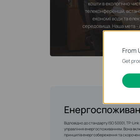
кошти в екологічно чис
телеконференцій, встан
економії води та еле
середовища. Наша мета - 
From 
Get prod
Енергоспожива
Відповідно до стандарту ISO 50001, TP-Lin
управління енергоспоживанням. Вона вклю
принципів енергозбереження та скороченн