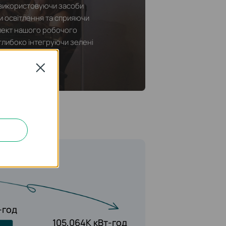
, використовуючи засоби
 освітлення та сприяючи
спект нашого робочого
глибоко інтегруючи зелені
Close
-год
105,064K кВт-год