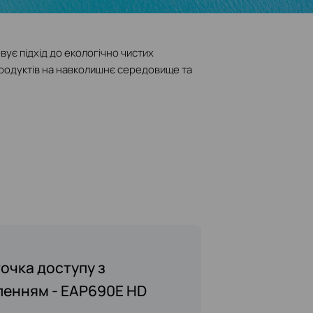
ує підхід до екологічно чистих
продуктів на навколишнє середовище та
R7212PC
ерії Archer Air
очка доступу з
ленням - EAP690E HD
тавила інноваційний ER7212PC -
відають формату А5, і тонкій 8-
що втілює нашу концепцію дизайну "Все
 серія Archer Air створена для