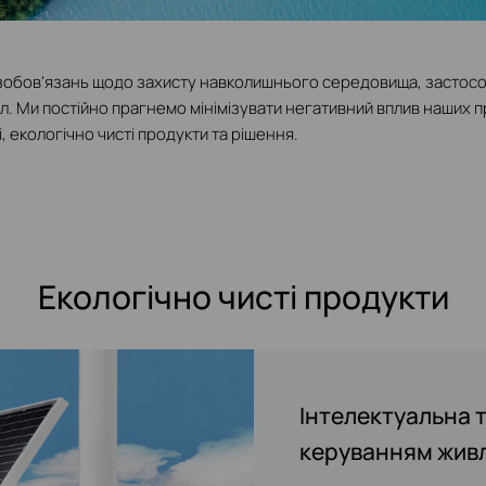
зобов'язань щодо захисту навколишнього середовища, застосов
кл. Ми постійно прагнемо мінімізувати негативний вплив наших 
, екологічно чисті продукти та рішення.
Екологічно чисті продукти
Все-в-одному: E
Надтонкі вироби с
Інтелектуальна т
керуванням жив
У 2022 році TP-Link предс
Завдяки розмірам, що відпо
пристрій "три в одному", 
міліметровій товщині, наша