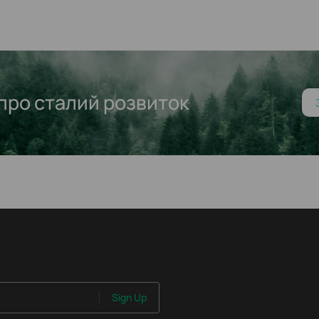
про сталий розвиток
Sign Up