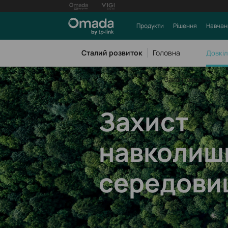
Продукти
Рішення
Навчан
Сталий розвиток
Головна
Довкі
Завантаження
Захист
навколиш
середови