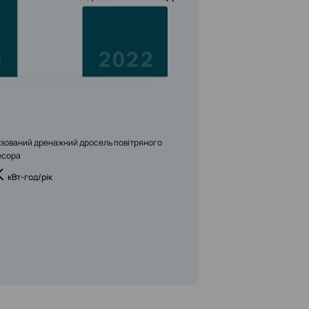
зований дренажний дросель повітряного
есора
K
кВт-год/рік