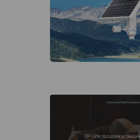
TP-Link продовжує зміцн