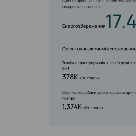
офісних приміщень та інших системних ста
використанню енергії.
17.
Енергозбереження
Орієнтовна економія споживання
Технічна трансформація вагової групи лін
SMT
378K
кВт-год/рік
Сушильні барабани з рекуперацією гаряч
повітря
1,374K
кВт-год/рік