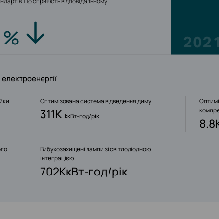
ндартів, що сприяють відповідальному
4
%
 електроенергії
ійки
Оптимізована система відведення диму
Оптимі
компр
311K
kкВт-год/рік
8.8
ого
Вибухозахищені лампи зі світлодіодною
інтеграцією
702KкВт-год/рік