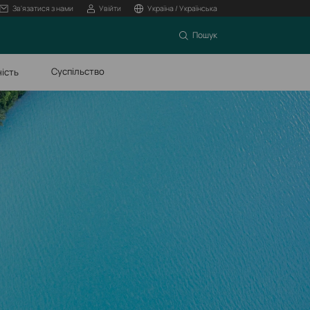
Зв'язатися з нами
Увійти
Україна / Українська
Пошук
Суспільство
ність