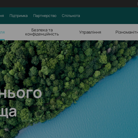
ня
Підтримка
Партнерство
Спільнота
Безпека та
лля
Управління
Різноманіт
конфіденційність
нього
ща