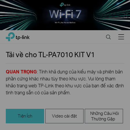
Close
Click
Search
Menu
TP-Link, Reliably Smart
to
skip
the
Tải về cho
TL-PA7010 KIT
V1
navigation
bar
QUAN TRỌNG
: Tính khả dụng của kiểu máy và phiên bản
phần cứng khác nhau tùy theo khu vực. Vui lòng tham
khảo trang web TP-Link theo khu vực của bạn để xác định
tình trạng sẵn có của sản phẩm.
Những Câu Hỏi
Tiện Ích
Video cài đặt
Thường Gặp