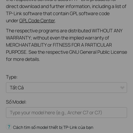
direct download and further information, including a list of
TP-Link software that contain GPL software code
under
GPL Code Center
.
The respective programs are distributed WITHOUT ANY
WARRANTY; without even the implied warranty of
MERCHANTABILITY or FITNESS FOR A PARTICULAR
PURPOSE. See the respective GNU General Public License
for more details.
Type:
Tất Cả
Số Model:
Thiết Bị Mạng
Nhà Thông Minh
Cách tìm số model thiết bị TP-Link của bạn
Giải Pháp Doanh Nghiệp