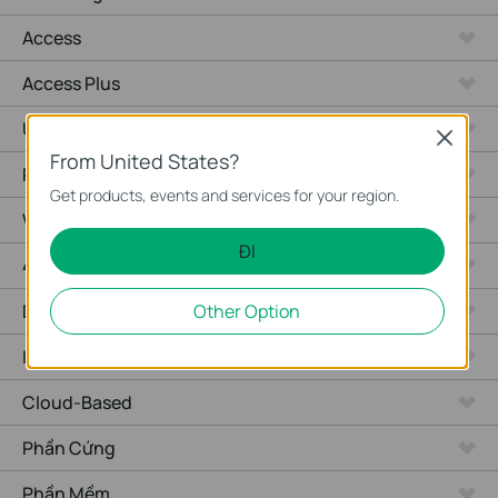
Access
Access Plus
Unmanaged
Close
From United States?
Router Có Dây
Get products, events and services for your region.
WiFi Router
ĐI
4G WiFi Router
Other Option
DSL Gateways
Integrated Router
Cloud-Based
Phần Cứng
Phần Mềm