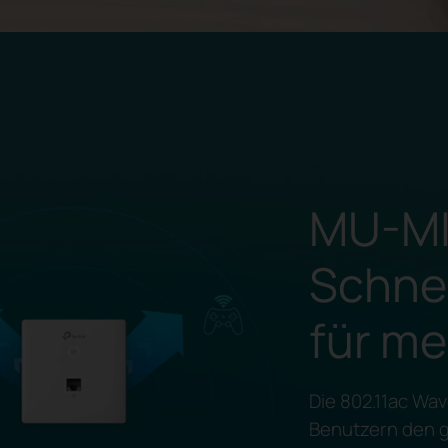
MU-MI
Schne
für me
Die 802.11ac Wa
Benutzern den g