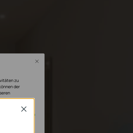
Close
vitäten zu
 können der
nseren
Close
cht deaktiviert