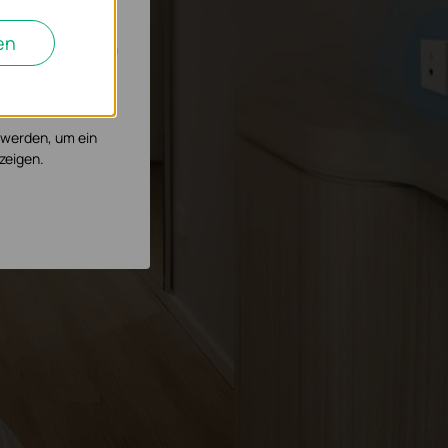
en
, um die
 werden, um ein
zeigen.