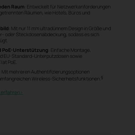
 jeden Raum
: Entwickelt für Netzwerkanforderungen
 getrennten Räumen, wie Hotels, Büros und
bild
: Mit nur 11 mm ultradünnem Design in Größe und
ter- oder Steckdosenabdeckung, sodass es sich
ügt.
nd PoE-Unterstützung
: Einfache Montage,
nd EU-Standard-Unterputzdosen sowie
/at PoE.
: Mit mehreren Authentifizierungsoptionen
§
mfangreichen Wireless-Sicherheitsfunktionen.
erfahren>​