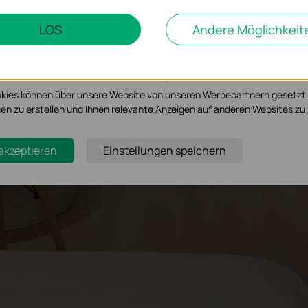
LOS
Andere Möglichkeit
d Marketing-Cookies
möglichen es uns, Ihre Aktivitäten auf unserer Website zu analysieren
serer Website zu verbessern und anzupassen.
kies können über unsere Website von unseren Werbepartnern gesetzt
essen zu erstellen und Ihnen relevante Anzeigen auf anderen Websites zu 
 akzeptieren
Einstellungen speichern