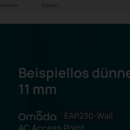
ikationen
Support
Beispiellos dünn
11 mm
EAP230-Wall
AC Access Point