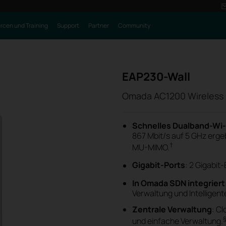
rcen und Training
Support
Partner
Community
EAP230-Wall
Omada AC1200 Wireless 
Schnelles Dualband-Wi-
867 Mbit/s auf 5 GHz erge
†
MU-MIMO.
Gigabit-Ports
: 2 Gigabit
In Omada SDN integriert
Verwaltung und Intelligent
Zentrale Verwaltung
: C
und einfache Verwaltung.