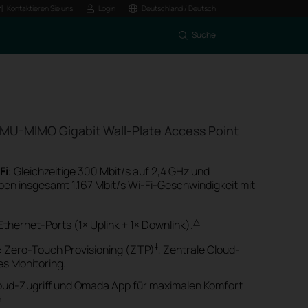
Kontaktieren Sie uns
Login
Deutschland / Deutsch
Suche
MU-MIMO Gigabit Wall-Plate Access Point
Fi
: Gleichzeitige 300 Mbit/s auf 2,4 GHz und
ben insgesamt 1.167 Mbit/s Wi-Fi-Geschwindigkeit mit
△
-Ethernet-Ports (1× Uplink + 1× Downlink).
‡
: Zero-Touch Provisioning (ZTP)
, Zentrale Cloud-
es Monitoring.
loud-Zugriff und Omada App für maximalen Komfort
§