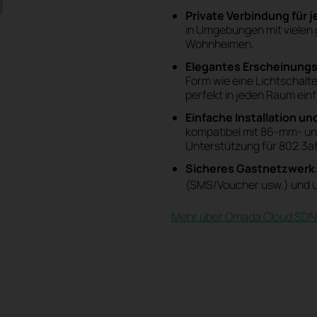
Private Verbindung für
in Umgebungen mit vielen
Wohnheimen.
Elegantes Erscheinungs
Form wie eine Lichtschal
perfekt in jeden Raum einf
Einfache Installation u
kompatibel mit 86-mm- u
Unterstützung für 802.3af
Sicheres Gastnetzwerk
(SMS/Voucher usw.) und u
Mehr über Omada Cloud SDN 