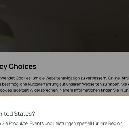
g für
acy Choices
rwendet Cookies, um die Websitenavigation zu verbessern, Online-Akti
ie bestmögliche Nutzererfahrung auf unseren Webseiten zu haben. Sie
okies jederzeit Widersprechen. Nähere Informationen finden Sie in u
iche
isen
.
vielen getrennten
 Cookies
 erfüllen. Ein Gerät pro
nited States?
i-Verbindung für jeden
 zur Funktion der Website erforderlich und können in Ihren Systemen ni
 Sie Produkte, Events und Leistungen speziell für Ihre Region