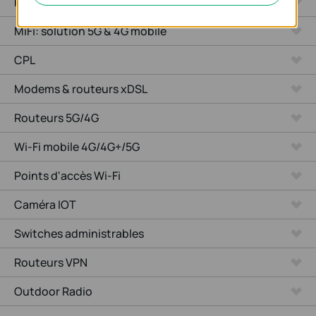
Répéteurs Wi-Fi
MiFi: solution 5G & 4G mobile
CPL
Modems & routeurs xDSL
Routeurs 5G/4G
Wi-Fi mobile 4G/4G+/5G
Points d'accès Wi-Fi
Caméra IOT
Switches administrables
Routeurs VPN
Outdoor Radio