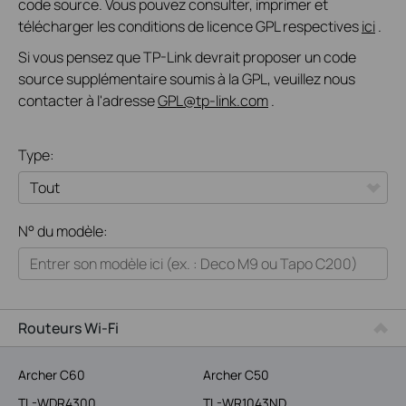
code source. Vous pouvez consulter, imprimer et
télécharger les conditions de licence GPL respectives
ici
.
Si vous pensez que TP-Link devrait proposer un code
source supplémentaire soumis à la GPL, veuillez nous
contacter à l'adresse
GPL@tp-link.com
.
Type:
Tout
N° du modèle:
Reseau Wi-Fi pour la maison
Maison Connectée
Entreprises
Routeurs Wi-Fi
Opérateurs Télécom
Archer C60
Archer C50
TL-WDR4300
TL-WR1043ND