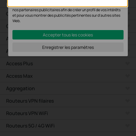
Pont WiFi
Les cookies marketing peuvent être définis via notre site Web par
nos partenaires publicitaires afin de créer un profil de vos intérêts
GPON
et pour vous montrer des publicités pertinentes sur d'autres sites
Web.
Campus
Accepter tous les cookies
Access Pro
Enregistrer les paramètres
Access
Access Plus
Access Max
Aggregation
Routeurs VPN filaires
Routeurs VPN WiFi
Routeurs 5G / 4G WiFi