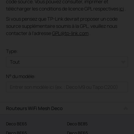
code source. Vous pouvez consulter, imprimer et
télécharger les conditions de licence GPL respectives
ici
.
Si vous pensez que TP-Link devrait proposer un code
source supplémentaire soumis à la GPL, veuillez nous
contacter à l'adresse
GPL@tp-link.com
.
Type:
Tout
N° du modèle:
Réseau WiFi pour la maison
Maison connectée
Solutions Pro
Routeurs WiFi Mesh Deco
Opérateurs / FAI
Deco BE65
Deco BE85
Deco BE65
Deco BE65