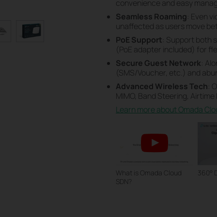
convenience and easy mana
Seamless Roaming
: Even v
unaffected as users move be
PoE Support
: Support both 
(PoE adapter included) for flex
Secure Guest Network
: Al
(SMS/Voucher, etc.) and abun
Advanced Wireless Tech
: 
MIMO, Band Steering, Airtime
Learn more about Omada Clo
What is Omada Cloud
360° 
SDN?