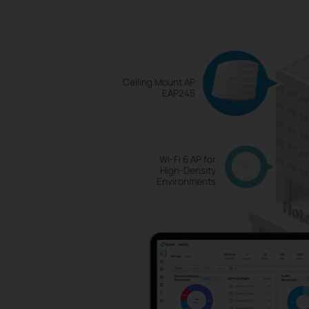
Ceiling Mount AP
EAP245
Wi-Fi 6 AP for
High-Density
Environments