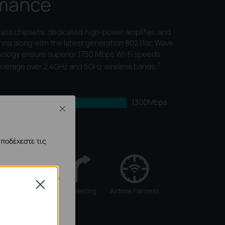
rmance
ass chipsets, dedicated high-power amplifier, and
nna along with the latest generation 802.11ac Wave
logy ensure superior 1750 Mbps Wi-Fi speeds
†
overage over 2.4GHz and 5GHz wireless bands.
1300Mbps
Close
450Mbps
αποδέχεστε τις
Close
eamforming
Band Steering
Airtime Fairness
 απενεργοποιηθούν