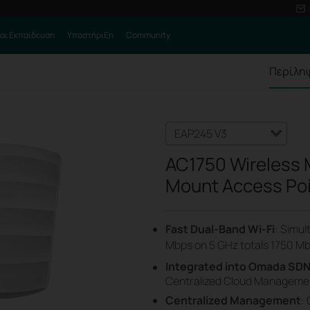
αι Εκπαίδευση
Υποστήριξη
Community
Περίλη
EAP245 V3
AC1750 Wireless 
Mount Access Po
Fast Dual-Band Wi-Fi
: Simu
Mbps on 5 GHz totals 1750 Mb
Integrated into Omada SD
Centralized Cloud Management
Centralized Management
: