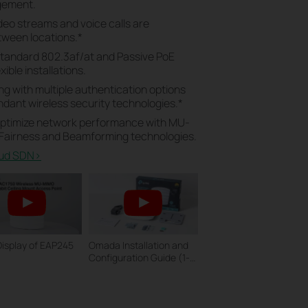
gement.
ideo streams and voice calls are
tween locations.
*
standard 802.3af/at and Passive PoE
ible installations.
ong with multiple authentication options
dant wireless security technologies.
*
Optimize network performance with MU-
 Fairness and Beamforming technologies.
ud SDN>​
Display of EAP245
Omada Installation and
Configuration Guide (1-
pack)