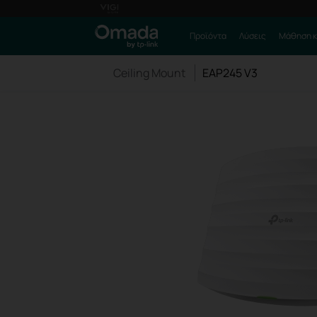
Προϊόντα
Λύσεις
Μάθηση κ
Ceiling Mount
EAP245 V3