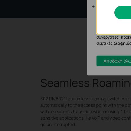
Cookies Ανά
Τα cookie ανάλυσ
μας για να βελτιώ
Τα διαφημιστικά 
συνεργάτες, προκ
σχετικές διαφημίσ
Αποδοχή όλω
Seamless Roamin
802.11k/802.11v seamless roaming switches cl
automatically to the access point with the opt
with a seamless transition when moving.
*
This
sensitive applications like VoIP and video con
go uninterrupted.