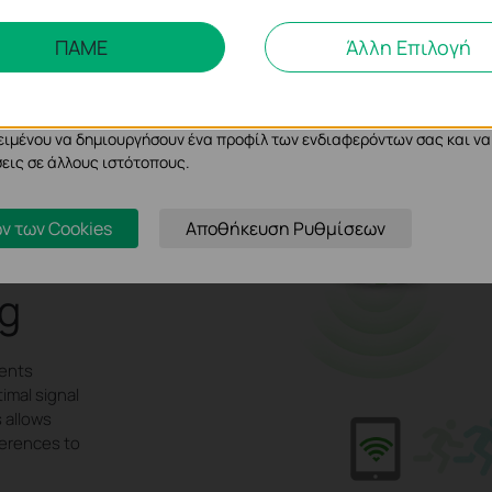
λυσης και Μάρκετινγκ
ΠΑΜΕ
Άλλη Επιλογή
ης μας δίνουν τη δυνατότητα να αναλύσουμε τις δραστηριότητές σας
σουμε και να προσαρμόσουμε τη λειτουργικότητα του ιστότοπού μας.
cookie μπορούν να ρυθμιστούν μέσω του ιστότοπού μας από τους δια
ειμένου να δημιουργήσουν ένα προφίλ των ενδιαφερόντων σας και να
εις σε άλλους ιστότοπους.
ν των Cookies
Αποθήκευση Ρυθμίσεων
g
ients
imal signal
 allows
ferences to