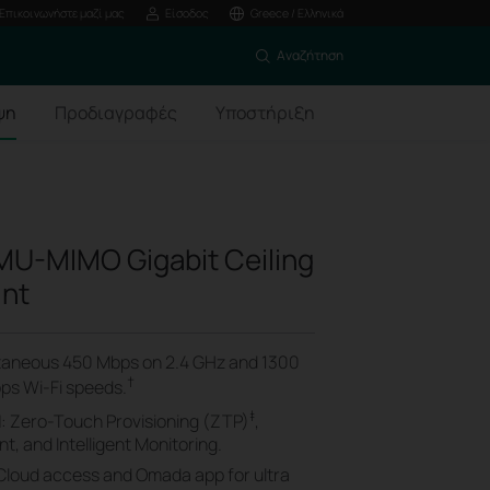
Επικοινωνήστε μαζί μας
Είσοδος
Greece / Ελληνικά
Αναζήτηση
ψη
Προδιαγραφές
Υποστήριξη
MU-MIMO Gigabit Ceiling
int
ltaneous 450 Mbps on 2.4 GHz and 1300
†
ps Wi-Fi speeds.
‡
N
: Zero-Touch Provisioning (ZTP)
,
, and Intelligent Monitoring.
 Cloud access and Omada app for ultra