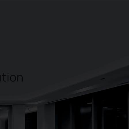
s
tion