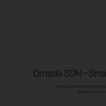
Omada SDN—Smarte
Omada Software Defined Network
guaranteeing powe