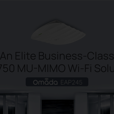
An Elite Business-Clas
750 MU-MIMO
Wi-Fi
Solu
Omada EAP245