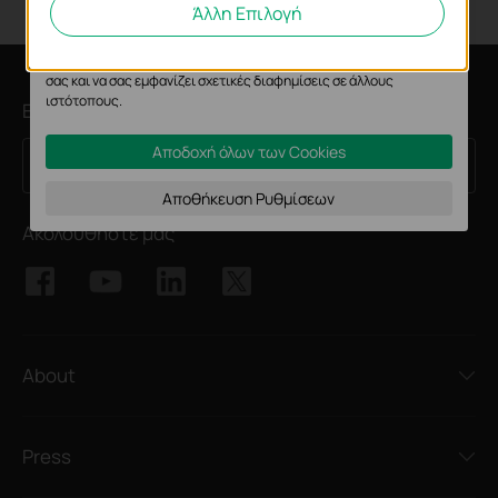
WiFi Marketing
Άλλη Επιλογή
Τα διαφημιστικά cookie μπορούν να ρυθμιστούν μέσω του
ιστότοπού μας από τους διαφημιστικούς μας συνεργάτες,
προκειμένου να δημιουργήσουν ένα προφίλ των ενδιαφερόντων
σας και να σας εμφανίζει σχετικές διαφημίσεις σε άλλους
ιστότοπους.
Εγγραφή
Αποδοχή όλων των Cookies
Εγγραφείτε
Διεύθυνση ηλεκτρονικού
ταχυδρομείου
Αποθήκευση Ρυθμίσεων
Ακολουθήστε μας
About
Press