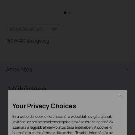
PSM150-AC V2
150W AC tápegység
Áttekintés
Működése
Close
A TP-LINK PSM 150-AC tápmodulja egy AC bemeneti és
Your Privacy Choices
DC kimeneti tápegység. Át tudja alakítani a bemeneti
feszültség 12 Voltig a maximális, 150 wattos kimeneti
Ez a weboldal cookie -kat használ a weboldal navigációjának
javítása, az online tevékenységek elemzése és a felhasználók
teljesítménnyel. A tápegység teljes egészében
számára a legjobb élmény biztosítása érdekében. A cookie -k
cserélhető működés közben, elődegítve, hogy ne kelljen
használata ellen bármikor tiltakozhat. További információt az