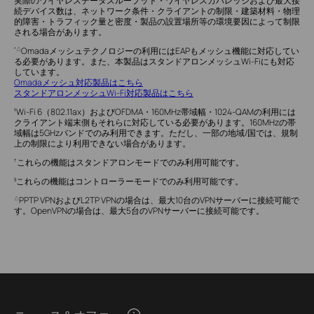
実際のワイヤレスデータスループット・ワイヤレスカバレッジおよび最大接
続デバイス数は、ネットワーク条件・クライアントの制限・建築材料・物理
的障害・トラフィック量と密度・製品の設置場所等の環境要因によって制限
される場合があります。
Omadaメッシュテクノロジーの利用にはEAPもメッシュ機能に対応してい
*△
る必要があります。また、本製品はスタンドアロンメッシュWi-Fiにも対応
しています。
Omadaメッシュ対応製品はこちら
スタンドアロンメッシュWi-Fi対応製品はこちら
Wi-Fi 6（802.11ax）およびOFDMA・160MHz帯域幅・1024-QAMの利用には
‡
クライアント端末側もそれらに対応している必要があります。160MHzの帯
域幅は5GHzバンドでのみ利用できます。ただし、一部の地域/国では、規制
上の制限により利用できない場合があります。
これらの機能はスタンドアロンモードでのみ利用可能です。
†
これらの機能はコントローラーモードでのみ利用可能です。
§
PPTP VPNおよびL2TP VPNの場合は、最大10台のVPNサーバーに接続可能で
△
す。OpenVPNの場合は、最大5台のVPNサーバーに接続可能です。