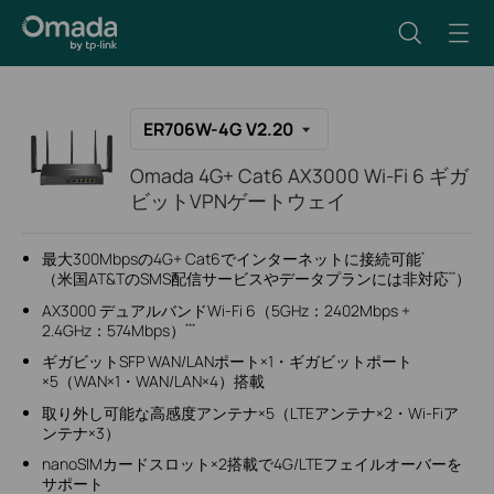
ER706W-4G V2.20
Omada 4G+ Cat6 AX3000 Wi-Fi 6 ギガ
ビットVPNゲートウェイ
最大300Mbpsの4G+ Cat6でインターネットに接続可能
*
（米国AT&TのSMS配信サービスやデータプランには非対応
）
**
AX3000 デュアルバンドWi-Fi 6（5GHz：2402Mbps +
2.4GHz：574Mbps）
***
ギガビットSFP WAN/LANポート×1・ギガビットポート
×5（WAN×1・WAN/LAN×4）搭載
取り外し可能な高感度アンテナ×5（LTEアンテナ×2・Wi-Fiア
ンテナ×3）
nanoSIMカードスロット×2搭載で4G/LTEフェイルオーバーを
サポート