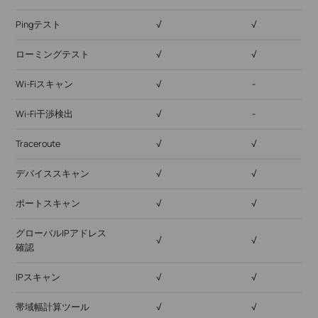
Pingテスト
√
√
ローミングテスト
√
√
Wi-Fiスキャン
√
-
Wi-Fi干渉検出
√
-
Traceroute
√
√
デバイススキャン
√
√
ポートスキャン
√
√
グローバルIPアドレス
√
√
確認
IPスキャン
√
√
帯域幅計算ツール
√
√