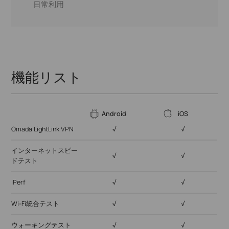
Wi-Fi統合テスト
日常利用
Pingテスト
Omada LightLink VPN
Traceroute
インターネットスピードテスト
iPerf
Pingテスト
ポートスキャン
機能リスト
デバイススキャン
Wi-Fiスキャン
Android
iOS
Omada LightLink VPN
√
√
インターネットスピー
√
√
ドテスト
iPerf
√
√
Wi-Fi統合テスト
√
√
ウォーキングテスト
√
√