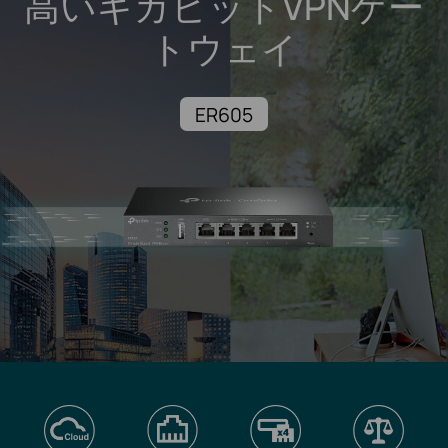
高いギガビットVPNゲー
トウェイ
ER605