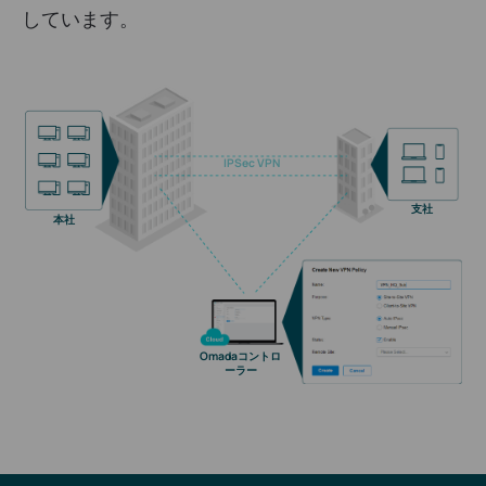
しています。
IPSec VPN
支社
本社
Omadaコントロ
ーラー