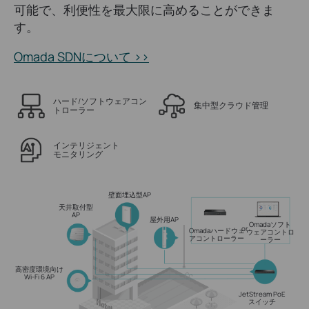
可能で、利便性を最大限に高めることができま
す。
Omada SDNについて >>
ハード/ソフトウェアコン
集中型クラウド管理
トローラー
インテリジェント
モニタリング
壁面埋込型AP
天井取付型
AP
屋外用AP
Omadaソフト
or
Omadaハードウェ
ウェアコントロ
アコントローラー
ーラー
高密度環境向け
Wi-Fi 6 AP
JetStream PoE
スイッチ