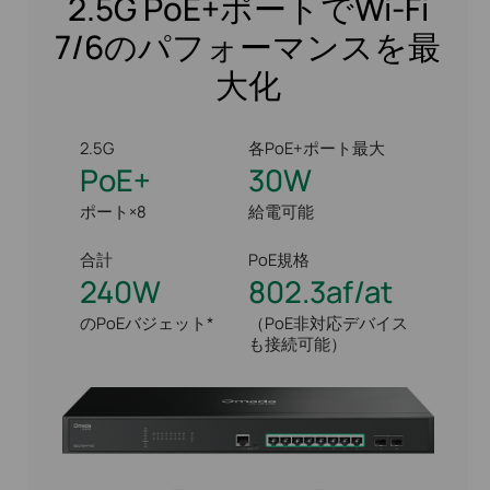
2.5G PoE+ポートでWi-Fi
7/6のパフォーマンスを最
大化
2.5G
各PoE+ポート最大
PoE+
30W
ポート×8
給電可能
合計
PoE規格
240W
802.3af/at
のPoEバジェット*
（PoE非対応デバイス
も接続可能）