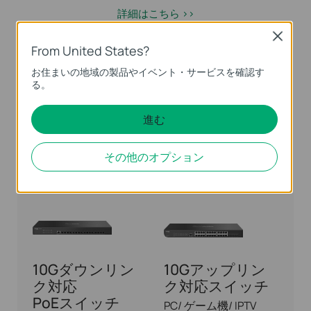
詳細はこちら >>
Close
From United States?
スイッチ
お住まいの地域の製品やイベント・サービスを確認す
る。
フル10G 光スイ
10Gアップリン
ッチ
ク対応
進む
PoEスイッチ
コアサーバー/ NAS
AP/ IP電話/ 監視カメラ
その他のオプション
対応製品 >>
対応製品 >>
10Gダウンリン
10Gアップリン
ク対応
ク対応スイッチ
PoEスイッチ
PC/ ゲーム機/ IPTV