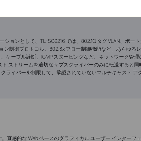
ョンとして、TL-SG2216 では、802.1Q タグ VLAN、
ゲーション制御プロトコル、802.3x フロー制御機能など、あらゆ
出、ケーブル診断、IGMP スヌーピングなど、ネットワーク管
ャスト ストリームを適切なサブスクライバーのみに転送すると同時
スクライバーを制限して、承認されていないマルチキャスト ア
です。直感的な Web ベースのグラフィカル ユーザー インターフェイ