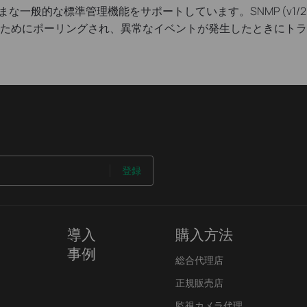
ざまな一般的な標準管理機能をサポートしています。SNMP (v1/2/
ためにポーリングされ、異常なイベントが発生したときにトラ
登録
導入
購入方法
事例
総合代理店
正規販売店
監視カメラ代理