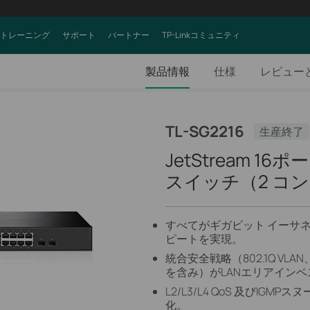
トレーニング
サポート
パートナー
TP-Linkコミュニティ
製品情報
仕様
レビュー
TL-SG2216
生産終了
JetStream 1
スイッチ（2 コ
すべてがギガビット イーサ
ピートを実現。
統合安全戦略（802.1Q V
を含み）がLANエリアイン
L2/L3/L4 QoS 及びI
化。