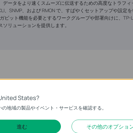
設定により、データをより速くスムーズに伝送するための高度なトラ
 CLI、SNMP、および RMON で、すばやくセットアップや
ガビット機能を必要とするワークグループや部署向けに、TP-LINK
クセスソリューションを提供します。
ネットワークに統合するために、このスイッチでは豊富な QoS
、DSCP 優先順位などのさまざまな方法でトラフィックの優先順
United States?
なくなります。スイッチがサポートする Voice VLAN と
いの地域の製品やイベント・サービスを確認する。
進む
その他のオプショ