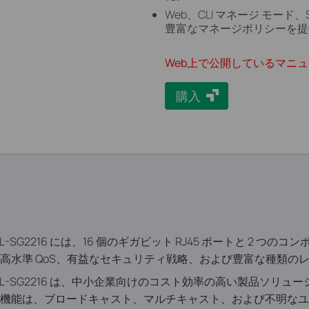
Web、CLI マネージ モー
豊富なマネージポリシーを提
Web上で公開しているマニ
購入
TL-SG2216 には、16 個のギガビット RJ45 ポートと 2 つ
水準 QoS、有益なセキュリティ戦略、および豊富な種類のレ
チ TL-SG2216 は、中小企業向けのコスト効率の高い製品ソリュー
機能は、ブロードキャスト、マルチキャスト、および不明なユ