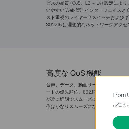
ビスの品質 (QoS、L2 ～ L4) 
いやすい Web 管理インターフェイスと
スト重視のレイヤー 2 スイッチおよびギ
SG2216 は理想的なネットワークア
高度な QoS 機能
音声、データ、動画サービスを 1 つの
ートの優先順位、802.1P 優先順位
From 
が常に鮮明でスムーズになり、ノイズが少
お住ま
作はかなりスムーズになります。