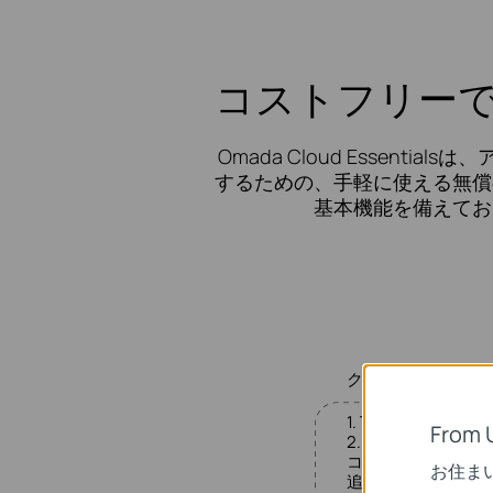
コストフリー
Omada Cloud Essen
するための、手軽に使える無償
基本機能を備えてお
クラウドアクセス
1. TP-Link
ID*
でログ
From 
2. Omadaクラウ
コントローラー
（E
お住ま
追加