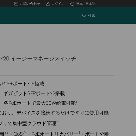
お問い合わせ
ログイン
日本 / 日本語
検索
ト×20 イージーマネージスイッチ
拠 PoE+ポート×16搭載
2、ギガビットSFPポート×2搭載
W、各PoEポートで最大30W給電可能*
ており、デバイスを接続するだけですぐに使用可能
†
アプリで集中型クラウド管理
△
‡
**・QoS
・PoEオートリカバリー
・ポート分離