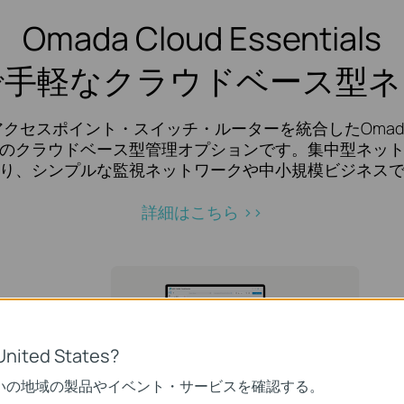
Omada Cloud Essentials
で手軽なクラウドベース型ネ
tialsは、アクセスポイント・スイッチ・ルーターを統合したO
のクラウドベース型管理オプションです。集中型ネッ
り、シンプルな監視ネットワークや中小規模ビジネス
詳細はこちら >>
クラウド
イン
United States?
ドベース
Omada Cloud Essentials
ssentials版）を
いの地域の製品やイベント・サービスを確認する。