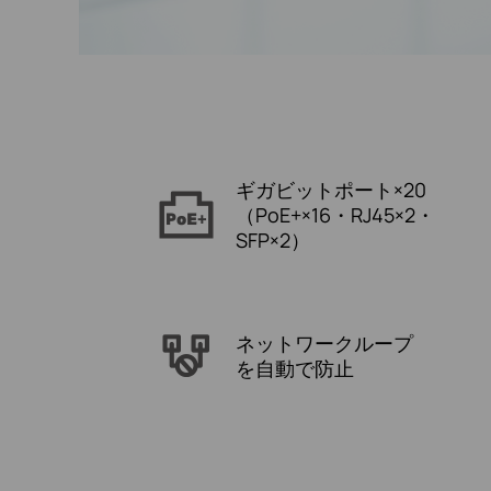
ギガビットポート×20
（PoE+×16・RJ45×2・
SFP×2）
ネットワークループ
を自動で防止