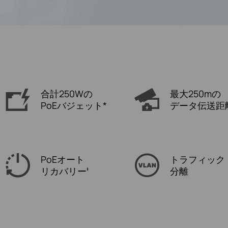
合計250Wの
最大250mの
PoEバジェット*
データ伝送距離
PoEオート
トラフィック
リカバリー
分離
‡