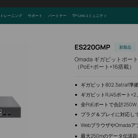
トレーニング
サポート
パートナー
TP-Linkコミュニティ
ES220GMP
新製品
Omada ギガビットポー
（PoE+ポート×16搭載）
ギガビット802.3at/af準
ギガビットRJ45ポート×
全PoEポートで合計250
プラグ＆プレイに対応し
WebブラウザやOmada
最大250mのデータ伝送距離