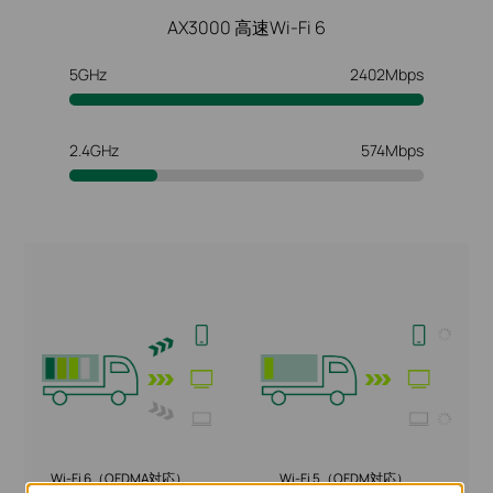
AX3000 高速Wi-Fi 6
5GHz
2402Mbps
2.4GHz
574Mbps
Wi-Fi 6（OFDMA対応）
Wi-Fi 5（OFDM対応）