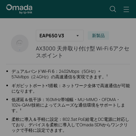
EAP650 V3
新製品
AX3000 天井取り付け型 Wi-Fi 6アクセ
スポイント
デュアルバンドWi-Fi 6：
2402Mbps（5GHz）+
†
574Mbps（2.4GHz）の高速通信を実現できます。
ギガビットポート×1搭載：
ネットワーク全体で高速通信が可能
になります。
低遅延＆低干渉：
160MHz帯域幅・MU-MIMO・OFDMA・
1024-QAM技術によってスムーズな通信環境をサポートしま
‡
す。
柔軟に導入＆手軽に設定：
802.3at PoE給電とDC電源に対応し
ており、デバイスを柔軟に導入してOmada SDNからワンクリ
ックで手軽に設定できます。