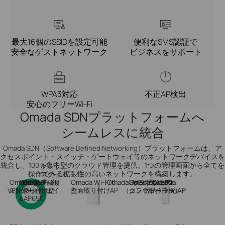
最大16個のSSIDを設定可能
便利なSMS認証で
安全なゲストネットワーク
ビジネスをサポート
WPA3対応
不正AP検出
安心のフリーWi-Fi
Omada SDNプラットフォームへ
シームレスに統合
Omada SDN（Software Defined Networking）プラットフォームは、ア
クセスポイント・スイッチ・ゲートウェイ等のネットワークデバイスを
統合し、100％集中型のクラウド管理を提供。1つの管理画面から全てを
クラウド
操作できる拡張性の高いネットワークを構築します。
アクセス
Omada Wi-Fi 6
Omadaアプリ
Web管理画面
インター
Omada
Omada Wi-Fi 6
Omada
PoEスイッチ
Omada Central
オンプレミス
ハードウェア
ソフトウェア
or
or
Omada
VPNゲートウェイ
天井取り付け型
ネット
壁面取り付けAP
（クラウドベース）
コントローラー
屋内外対応AP
EAP650