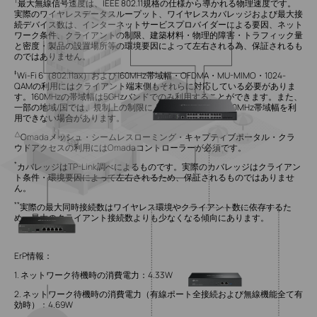
†
最大無線信号速度は、IEEE 802.11規格の仕様から導かれる物理速度です。
実際のワイヤレスデータスループット、ワイヤレスカバレッジおよび最大接
続デバイス数は、インターネットサービスプロバイダーによる要因、ネット
ワーク条件、クライアントの制限、建築材料・物理的障害・トラフィック量
と密度・製品の設置場所等の環境要因によって左右される為、保証されるも
のではありません。
‡
Wi-Fi 6（802.11ax）および160MHz帯域幅・OFDMA・MU-MIMO・1024-
QAMの利用にはクライアント端末側もそれらに対応している必要がありま
す。160MHzの帯域幅は5GHzバンドでのみ利用することができます。また、
一部の地域/国では、規制上の制限により5GHzにおける160MHz帯域幅を利
用できない場合があります。
△
Omadaメッシュ・シームレスローミング・キャプティブポータル・クラ
ウドアクセスの利用にはOmadaコントローラーが必須です。
*
カバレッジはTP-Link調べによるものです。実際のカバレッジはクライアン
ト条件・環境要因によって左右されるため、保証されるものではありませ
ん。
**
実際の最大同時接続数はワイヤレス環境やクライアント数に依存するた
め、最大のクライアント接続数よりも少なくなる傾向にあります。
ErP情報：
1. ネットワーク待機時の消費電力：4.33W
2. ネットワーク待機時の消費電力（有線ポート全接続および無線機能全て有
効時）：4.69W