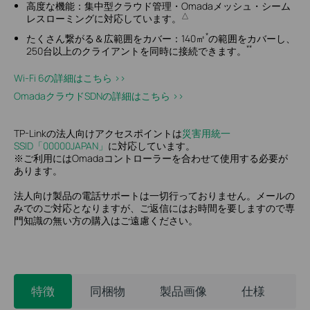
高度な機能：
集中型クラウド管理・Omadaメッシュ・シーム
△
レスローミングに対応しています。
*
たくさん繋がる＆広範囲をカバー：
140㎡
の範囲をカバーし、
**
250台以上のクライアントを同時に接続できます。
Wi-Fi 6の詳細はこちら >​>
OmadaクラウドSDNの詳細はこちら >​>
TP-Linkの法人向けアクセスポイントは
災害用統一
SSID「00000JAPAN」
に対応しています。
※ご利用にはOmadaコントローラーを合わせて使用する必要が
あります。
法人向け製品の電話サポートは一切行っておりません。メールの
みでのご対応となりますが、ご返信にはお時間を要しますので専
門知識の無い方の購入はご遠慮ください。
特徴
同梱物
製品画像
仕様