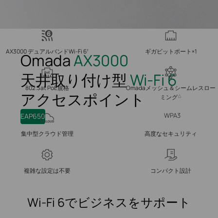
AX3000 デュアルバンドWi-Fi 6
ギガビットポート×1
†
Omada
AX3000
天井取り付け型
Wi-Fi 6
802.3at PoE規格
Omadaメッシュ＆シームレスロー
アクセスポイント
ミング
△
WPA3
EAP650
集中型クラウド管理
高度なセキュリティ
複雑な設定は不要
コンパクト設計
Wi-Fi 6でビジネスをサポート