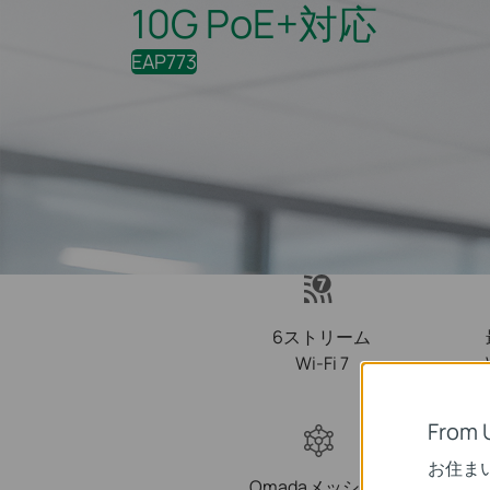
10G PoE+対応
EAP773
6ストリーム
Wi-Fi 7
From 
お住ま
Omadaメッシュ＆