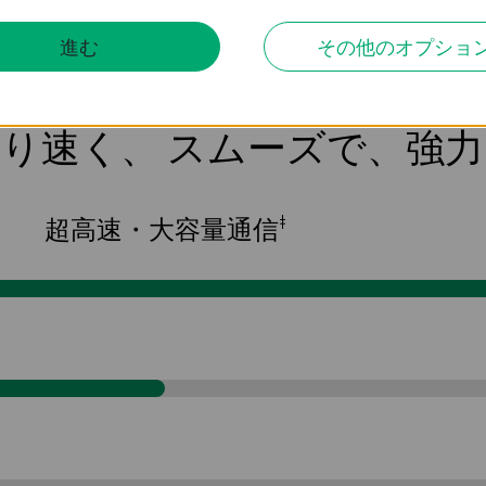
クラウド管理
セキュリティ
設
進む
その他のオプショ
：より速く、
スムーズで、強力
‡
超高速・大容量通信