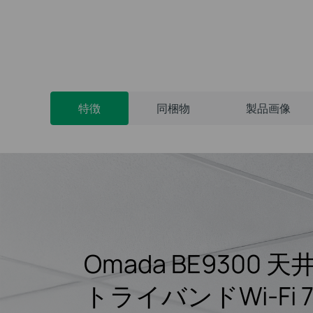
特徴
同梱物
製品画像
Omada BE9300
天
トライバンドWi-Fi 