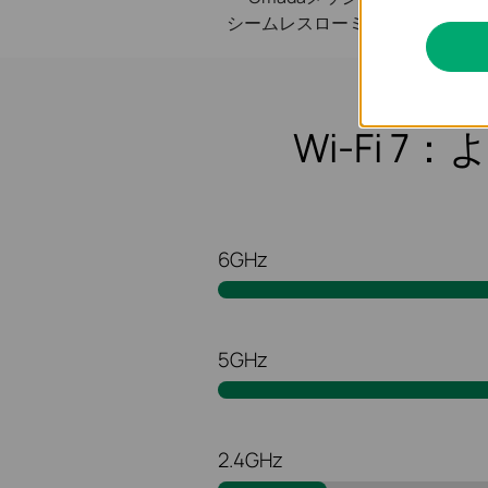
△
シームレスローミング
Wi-Fi 7
6GHz
5GHz
2.4GHz