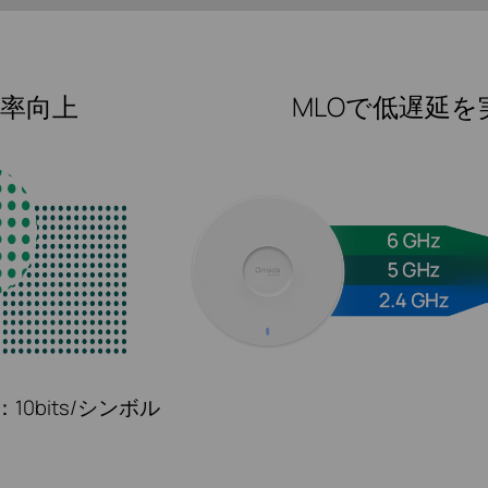
効率向上
MLOで低遅延を
6：
10bits/シンボル