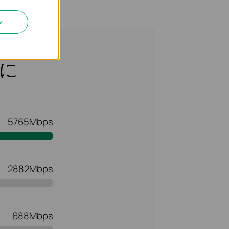
定・設置
ン
に
5765Mbps
2882Mbps
688Mbps