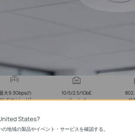
最大9.3Gbpsの
10/5/2.5/1GbE
802.
†
Wi-Fiスピード
ポート×1
給
United States?
いの地域の製品やイベント・サービスを確認する。
集中型
高度な