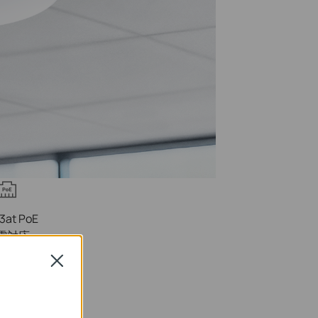
3at PoE
電対応
Close
手軽な