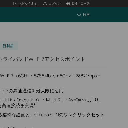
お問い合わせ
ログイン
日本 / 日本語
検索
新製品
 トライバンドWi-Fi 7アクセスポイント
 7（6GHz：5765Mbps + 5GHz：2882Mbps +
i-Fi 7の高速通信を最大限に活用
i-Link Operation）・Multi-RU・4K-QAMにより、
‡
た高速接続を実現
電による柔軟な設置と、Omada SDNのワンクリックセット