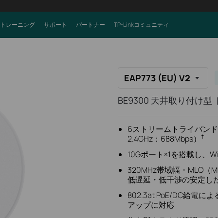
トレーニング
サポート
パートナー
TP-Linkコミュニティ
EAP773 (EU) V2
BE9300 天井取り付け型
6ストリームトライバンドWi-Fi
†
2.4GHz：688Mbps）
10Gポート×1を搭載し、W
320MHz帯域幅・MLO（Mult
低遅延・低干渉の安定し
802.3at PoE/DC給
アップに対応