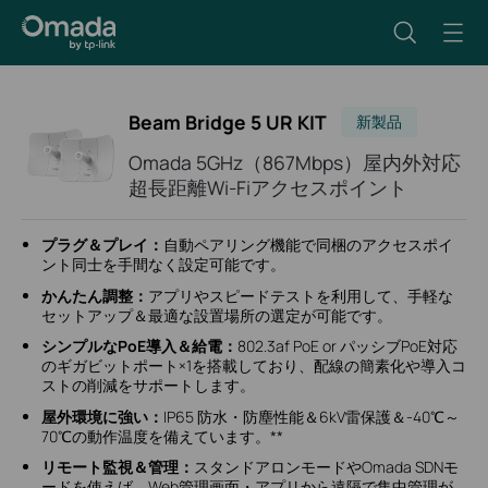
Beam Bridge 5 UR KIT
新製品
Omada 5GHz（867Mbps）屋内外対応
超長距離Wi-Fiアクセスポイント
プラグ＆プレイ：
自動ペアリング機能で同梱のアクセスポイ
ント同士を手間なく設定可能です。
かんたん調整：
アプリやスピードテストを利用して、手軽な
セットアップ＆最適な設置場所の選定が可能です。
シンプルなPoE導入＆給電：
802.3af PoE or パッシブPoE対応
のギガビットポート×1を搭載しており、配線の簡素化や導入コ
ストの削減をサポートします。
屋外環境に強い：
IP65 防水・防塵性能＆6kV雷保護＆-40℃～
70℃の動作温度を備えています。**
リモート監視＆管理：
スタンドアロンモードやOmada SDNモ
ードを使えば、Web管理画面・アプリから遠隔で集中管理が