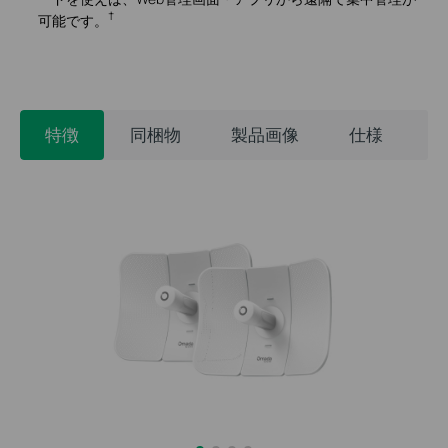
†
可能です。
特徴
同梱物
製品画像
仕様