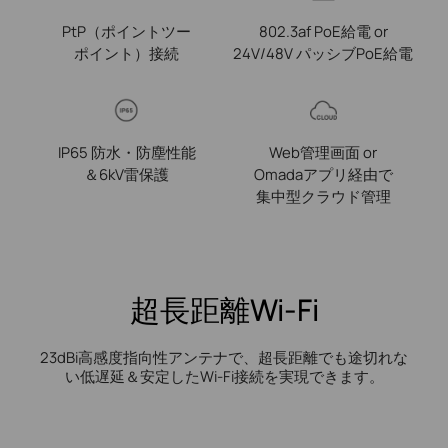
PtP（ポイントツー
802.3af PoE給電 or
ポイント）接続
24V/48V パッシブPoE給電
IP65 防水・防塵性能
Web管理画面 or
＆6kV雷保護
Omadaアプリ経由で
集中型クラウド管理
超長距離Wi-Fi
23dBi高感度指向性アンテナで、超長距離でも途切れな
い低遅延＆安定したWi-Fi接続を実現できます。