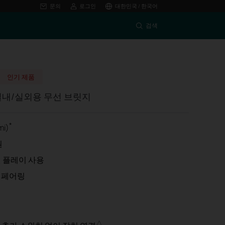
문의
로그인
대한민국 / 한국어
검색
인기 제품
s 실내/실외용 무선 브릿지
*
mi)
원
앤 플레이 사용
 페어링
△