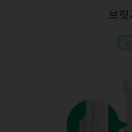
브릿
사
1
클