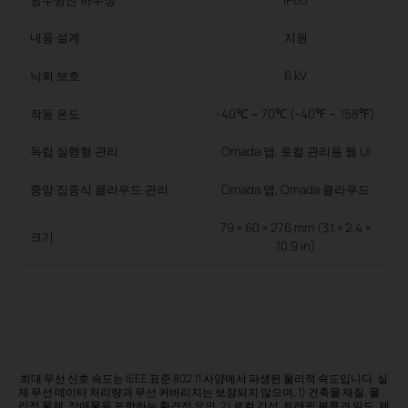
내풍 설계
지원
낙뢰 보호
6 kV
작동 온도
-40℃ ~ 70℃ (-40℉ ~ 158℉)
-
독립 실행형 관리
Omada 앱, 로컬 관리용 웹 UI
중앙 집중식 클라우드 관리
Omada 앱, Omada 클라우드
79 × 60 × 276 mm (3.1 × 2.4 ×
크기
10.9 in)
최대 무선 신호 속도는 IEEE 표준 802.11 사양에서 파생된 물리적 속도입니다. 실
제 무선 데이터 처리량과 무선 커버리지는 보장되지 않으며, 1) 건축물 재질, 물
리적 물체, 장애물을 포함하는 환경적 요인, 2) 로컬 간섭, 트래픽 볼륨과 밀도, 제