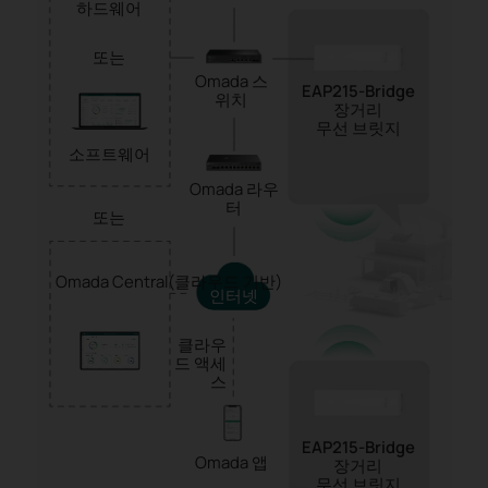
하드웨어
또는
Omada 스
EAP215-Bridge
위치
장거리
무선 브릿지
소프트웨어
Omada 라우
터
또는
Omada Central(클라우드 기반)
인터넷
클라우
드 액세
스
EAP215-Bridge
Omada 앱
장거리
무선 브릿지