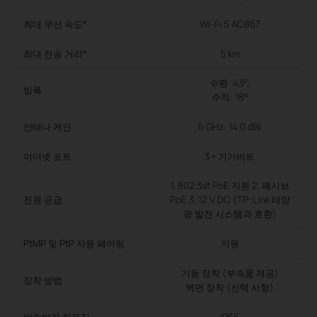
최대 무선 속도*
Wi-Fi 5 AC867
최대 전송 거리*
5 km
수평: 43°,
빔폭
수직: 18°
안테나 게인
5 GHz: 14.0 dBi
이더넷 포트
3 × 기가비트
1. 802.3at PoE 지원 2. 패시브
전원 공급
PoE 3. 12 V DC (TP-Link 태양
P
광 발전 시스템과 호환)
PtMP 및 PtP 자동 페어링
지원
기둥 장착 (부속품 제공)
장착 방법
벽면 장착 (선택 사항)
방수방진 하우징
IP65