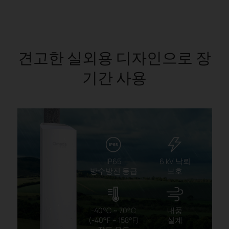
견고한 실외용 디자인으로 장
기간 사용
IP65
6 kV 낙뢰
방수방진 등급
보호
-40°C ~ 70°C
내풍
(-40°F ~ 158°F)
설계