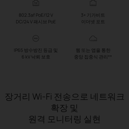
802.3af PoE/12 V
3× 기가비트
DC/24 V 패시브 PoE
이더넷 포트
IP65 방수방진 등급 및
웹 또는 앱을 통한
6 kV 낙뢰 보호
중앙 집중식 관리**
장거리 Wi-Fi 전송으로
네트워크
확장 및
원격 모니터링 실현