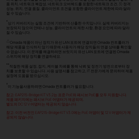
품 위치, 네트워크 복잡성, 네트워크 오버헤드를 포함한 네트워크 조건, 3) 정격
성능, 위치, 연결 품질, 클라이언트 조건을 포함한 클라이언트 제한에 따라 달라
질 수 있습니다
.
*
상기 커버리지는 실험 조건에 기반하여
산출한 수치입니다. 실제 커버리지는
보장되지 않으며 안테나 성능,
클라이언트의 제한 사항,
환경 요인에 따라 달라
질 수 있습니다.
△
Omada 제품이 아닌 장치가 유선 LAN 포트에 연결되면 Omada 컨트롤러가
해당 제품을 인식하지 않기 때문에 사용자가 해당 장치들의 연결 상태를 확인할
수 없습니다. 이 문제를 해결하려면 브릿지의 유선 LAN 포트에 연결된 Omada
스위치에 해당 장치를 연결하세요.
**
적절한 제품 설정, 접지, 케이블 차폐를 통해 낙뢰 및 정전기 방전으로부터 장
치를 보호할 수 있습니다. 사용 설명서를 참고하고, IT 전문가에게 문의하여 제품
설정에 도움을 받으십시오.
†
이 기능을사용하려면 Omada
컨트롤러가 필요합니다
.
참고: EAP215-Bridge KIT V3.2는 표준 PoE와 패시브 PoE를 모두 지원합니다.
제품 패키지에는 패시브 PoE 어댑터가 제공되며,
별도의 DC 12 V 어댑터는 제공되지 않습니다.
참고: 이전 버전인 EAP215-Bridge KIT V3.0에는 PoE 어댑터 및 12 V 어댑터가 제
공되지 않습니다.