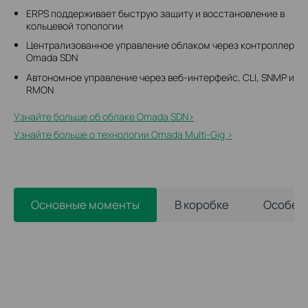
ERPS ​​поддерживает быструю защиту и восстановление в
кольцевой топологии
Централизованное управление облаком через контроллер
Omada SDN
Автономное управление через веб-интерфейс, CLI, SNMP и
RMON
Узнайте больше об облаке Omada SDN>​
Узнайте больше о технологии Omada Multi-Gig >
Основные моменты
В коробке
Особен