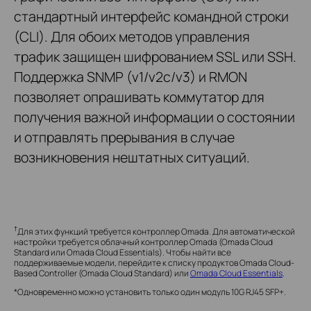
стандартный интерфейс командной строки
(CLI). Для обоих методов управления
трафик защищен шифрованием SSL или SSH.
Поддержка SNMP (v1/v2c/v3) и RMON
позволяет опрашивать коммутатор для
получения важной информации о состоянии
и отправлять прерывания в случае
возникновения нештатных ситуаций.
†
Для этих функций требуется контроллер Omada. Для автоматической
настройки требуется облачный контроллер Omada (Omada Cloud
Standard или Omada Cloud Essentials). Чтобы найти все
поддерживаемые модели, перейдите к списку продуктов Omada Cloud-
Based Controller (Omada Cloud Standard) или
Omada Cloud Essentials
.
*Одновременно можно установить только один модуль 10G RJ45 SFP+.