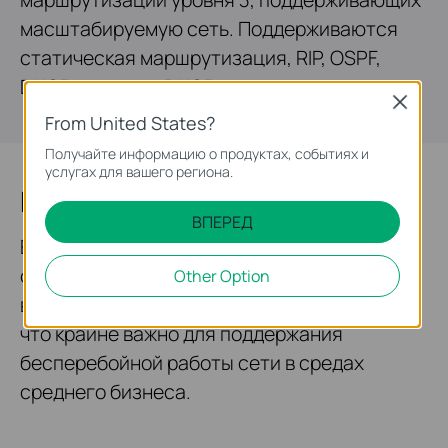
масштабируемую сеть. Поддерживаются
статическая маршрутизация, RIP, OSPF,
DHCP-сервер и DHCP-ретранслятор.
Close
From United States?
Получайте информацию о продуктах, событиях и
услугах для вашего региона.
Высокая доступность
ВПЕРЕД
ERPS ​​(Ethernet Ring Protection Switching)
обеспечивает быструю защиту и
Other Option
восстановление в кольцевых топологиях,
что крайне важно для поддержания
бесперебойной работы сети в средах
среднего бизнеса.