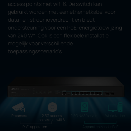
access points met wifi 6. De switch kan
gebruikt worden met één ethernetkabel voor
data- en stroomoverdracht en biedt
ondersteuning voor een PoE-energietoewijzing
van 240 W
*
. Ook is een flexibele installatie
mogelijk voor verschillende
toepassingsscenario's.
IP-camera
2,5G access
2,5G NAS/server
Werkstation
points met wifi 6
PoE-apparaten
Apparaten zonder PoE