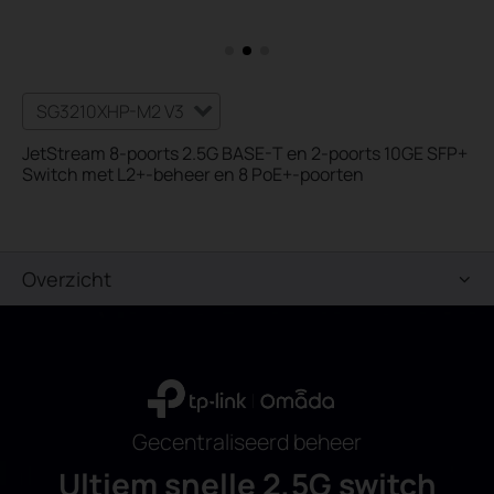
SG3210XHP-M2 V3
JetStream 8-poorts 2.5G BASE-T en 2-poorts 10GE SFP+
Switch met L2+-beheer en 8 PoE+-poorten
Overzicht
Gecentraliseerd beheer
Ultiem snelle 2,5G switch