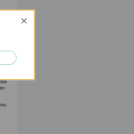
ades
 al
Close
ible
dor
res,