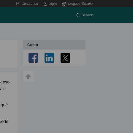
Contact Us
Log In
Uruguay / Español
Search
Cuota
cceso
iFi
e qué
puede