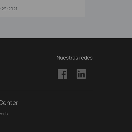
olution
-29-2021
Nuestras redes
 Center
ends