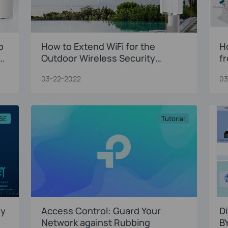
o
How to Extend WiFi for the
H
Outdoor Wireless Security
f
Camera?
03-22-2022
03
 6E
Tutorial
uy
Access Control: Guard Your
D
Network against Rubbing
B