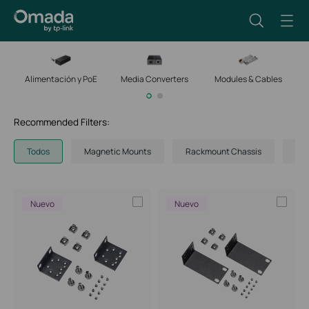
Alimentación y PoE
Media Converters
Modules & Cables
M
Recommended Filters:
Todos
Magnetic Mounts
Rackmount Chassis
Rac
Nuevo
Nuevo