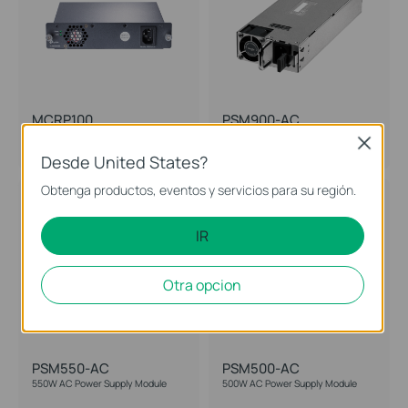
MCRP100
PSM900-AC
Omada 100-240V Redundant Power
900W AC Power Supply Module
Close
Supply Module
Desde United States?
Obtenga productos, eventos y servicios para su región.
IR
Otra opcion
PSM550-AC
PSM500-AC
550W AC Power Supply Module
500W AC Power Supply Module