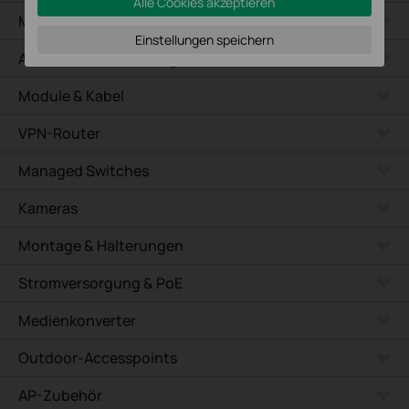
Alle Cookies akzeptieren
Management Platform
Einstellungen speichern
APs zur Deckenmontage
Module & Kabel
VPN-Router
Managed Switches
Kameras
Montage & Halterungen
Stromversorgung & PoE
Medienkonverter
Outdoor-Accesspoints
AP-Zubehör