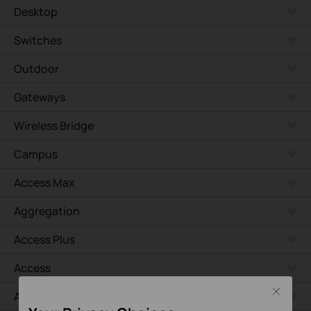
Desktop
Switches
Outdoor
Gateways
Wireless Bridge
Campus
Access Max
Aggregation
Access Plus
Access
Close
Access Pro