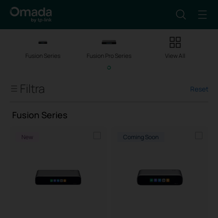
Fusion Series
Fusion Pro Series
View All
Filtra
Tipologia: Desktop
Reset
Fusion Gateway
Fusion Series
Fusion Series
New
Coming Soon
Fusion Pro Series
Client Capacity
Managed Network Devices
Port Speed