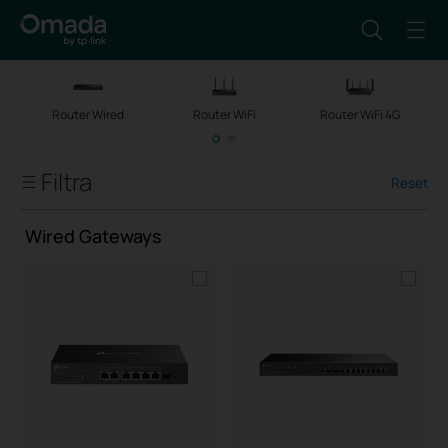
Router Wired
Router WiFi
Router WiFi 4G
Filtra
Reset
Router
Wired Gateways
Wired Gateways
WiFi Gateways
4G/5G WiFi Gateways
Integrated Gateways
DSL Gateways
WAN Types