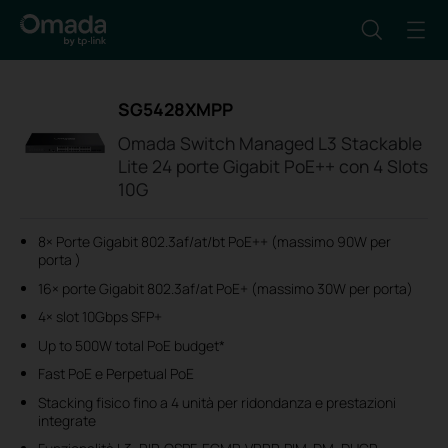
SG5428XMPP
Omada Switch Managed L3 Stackable
Lite 24 porte Gigabit PoE++ con 4 Slots
10G
8× Porte Gigabit 802.3af/at/bt PoE++ (massimo 90W per
porta )
16× porte Gigabit 802.3af/at PoE+ (massimo 30W per porta)
4× slot 10Gbps SFP+
Up to 500W total PoE budget*
Fast PoE e Perpetual PoE
Stacking fisico fino a 4 unità per ridondanza e prestazioni
integrate