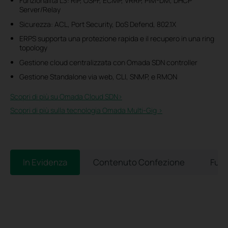
Funzionalità L3: RIP, OSPF, ECMP, VRRP, PIM-DM, DHCP
Server/Relay
Sicurezza: ACL, Port Security, DoS Defend, 802.1X
ERPS supporta una protezione rapida e il recupero in una ring
topology
Gestione cloud centralizzata con Omada SDN controller
Gestione Standalone via web, CLI, SNMP, e RMON
Scopri di più su Omada Cloud SDN>​
Scopri di più sulla tecnologia Omada Multi-Gig >
In Evidenza
Contenuto Confezione
Funz