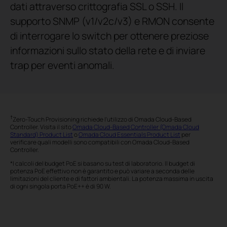
dati attraverso crittografia SSL o SSH. Il
supporto SNMP (v1/v2c/v3) e RMON consente
di interrogare lo switch per ottenere preziose
informazioni sullo stato della rete e di inviare
trap per eventi anomali.
†
Zero-Touch Provisioning richiede l'utilizzo di Omada Cloud-Based
Controller. Visita il sito
Omada Cloud-Based Controller (Omada Cloud
Standard) Product List
o
Omada Cloud Essentials Product List
per
verificare quali modelli sono compatibili con Omada Cloud-Based
Controller.
*I calcoli del budget PoE si basano su test di laboratorio. Il budget di
potenza PoE effettivo non è garantito e può variare a seconda delle
limitazioni del cliente e di fattori ambientali. La potenza massima in uscita
di ogni singola porta PoE++ è di 90 W.