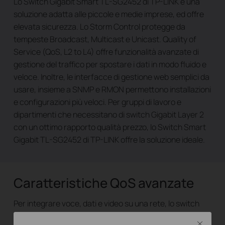
Lo Switch Gigabit Smart TL-SG2452 di TP-LINK è una
soluzione adatta alle piccole e medie imprese, ed offre
elevata sicurezza. Lo Storm Control protegge da
tempeste Broadcast, Multicast e Unicast. Quality of
Service (QoS, L2 to L4) offre funzionalità avanzate di
gestione del traffico per spostare i dati in modo fluido e
veloce. Inoltre, le interfacce di gestione web semplici da
usare, insieme a SNMP e RMON permettono installazioni
e configurazioni più veloci. Per gruppi di lavoro e
dipartimenti che necessitano di switch Gigabit Layer 2
con un ottimo rapporto qualità prezzo, lo Switch Smart
Gigabit TL-SG2452 di TP-LINK offre la soluzione ideale.
Caratteristiche QoS avanzate
Per integrare voce, dati e video su una rete, lo switch
applica elevate politiche QoS. L'amministratore può
Close