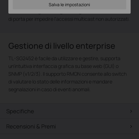
traffico multicast solo agli utenti appropriati, mentre
Salva le impostazioni
IGMP throttling & filtering limita ogni utente ad un livello
di porta per impedire l'accessi multicast non autorizzati.
Gestione di livello enterprise
TL-SG2452 è facile da utilizzare e gestire, supporta
un'intuitiva interfaccia grafica su base web (GUI) o
SNMP (v1/2/3). Il supporto RMON consente allo switch
di valutare lo stato delle informazioni e mandare
segnalazioni in caso di eventi anomali.
Specifiche
Recensioni & Premi