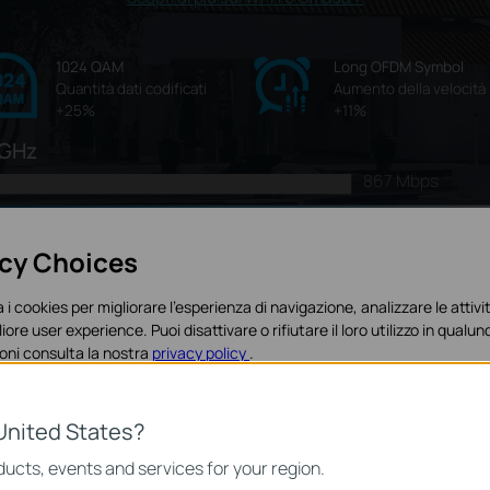
1024 QAM
Long OFDM Symbol
Quantità dati codificati
Aumento della velocità
+25%
+11%
GHz
867 Mbps
acy Choices
90
% più
.4GHz
veloce
 i cookies per migliorare l'esperienza di navigazione, analizzare le attivit
300 Mbps
liore user experience. Puoi disattivare o rifiutare il loro utilizzo in qua
574 Mbps
oni consulta la nostra
privacy policy
.
es
United States?
o necessari per il corretto funzionamento del sito e non possono essere 
Esperienze di connession
ucts, events and services for your region.