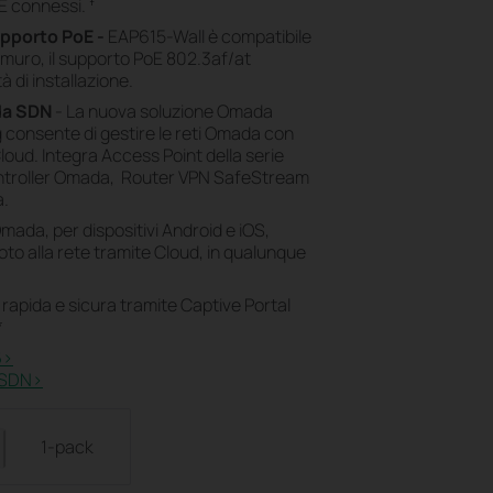
‡
oE connessi.
upporto PoE -
EAP615-Wall è compatibile
muro, il supporto PoE 802.3af/at
 di installazione.
da SDN
- La nuova soluzione Omada
consente di gestire le reti Omada con
loud. Integra Access Point della serie
ntroller Omada, Router VPN SafeStream
a.
Omada, per dispositivi Android e iOS,
o alla rete tramite Cloud, in qualunque
rapida e sicura tramite Captive Portal
*
>​
 SDN>​
1-pack