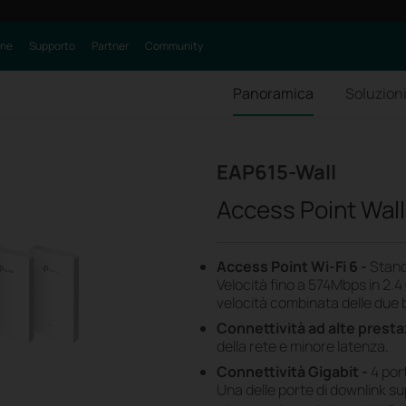
one
Supporto
Partner
Community
Panoramica
Soluzioni
EAP615-Wall
Access Point Wall
Access Point Wi-Fi 6 -
Standa
Velocità fino a 574Mbps in 2.
velocità combinata delle due
Connettività ad alte presta
della rete e minore latenza.
Connettività Gigabit -
4 port
Una delle porte di downlink s