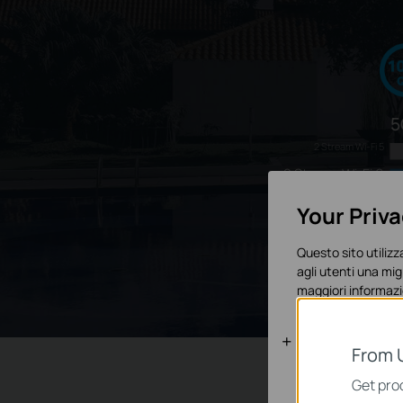
5
2 Stream Wi-Fi 5
2 Stream Wi-Fi 6
Your Priv
2
Questo sito utilizza
2 Stream Wi-Fi 5
agli utenti una mig
2 Stream Wi-Fi 6
maggiori informazi
Basic Cooki
From 
Questi cookies son
Get prod
sistema.