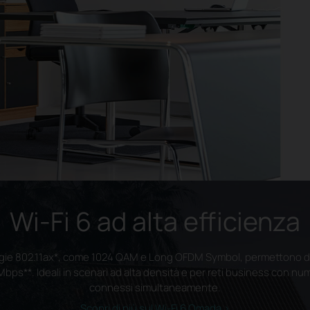
Wi-Fi 6 ad alta efficienza
gie 802.11ax
*
, come 1024 QAM e Long OFDM Symbol, permettono di 
 Mbps
**
. Ideali in scenari ad alta densità e per reti business con nu
connessi simultaneamente.
Scopri di più sul Wi-Fi 6 Omada >