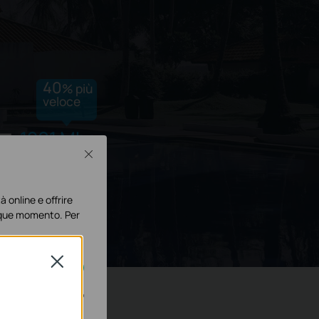
40
% più
veloce
1201 Mbps
Close
à online e offrire
lunque momento. Per
Close
disattivati nel tuo
e