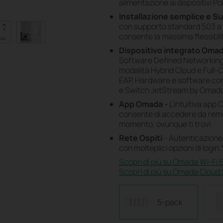
alimentazione ai dispositivi P
Installazione semplice e S
con supporto standard 503 a 
consente la massima flessiblità
Dispositivo integrato Oma
Software Defined Networking 
modalità Hybrid Cloud e Full-C
EAP, Hardware e software co
e Switch JetStream by Omad
App Omada -
L'intuitiva app 
consente di accedere da remot
momento, ovunque ti trovi.
Rete Ospiti
- Autenticazione 
con molteplici opzioni di login.
Scopri di più su Omada Wi-Fi 6
Scopri di più su Omada Cloud
5-pack