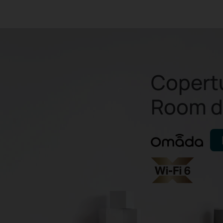
Copert
Room d