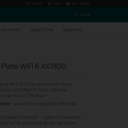
Contatti
Log In
Italia / Italiano
Cerca
 correlate
Specifiche
Supporto
 Plate WiFi 6 AX1800
rd Wi-Fi 802.11ax ad alta efficienza.
4 GHz e 1201Mbps in 5GHz, per una
 bande fino a 1775Mbps.
**
zioni
- Garantisce maggiore efficienza
e Gigabit Ethernet - 1 uplink + 3 downlink.
upporta PoE passthrough per garantire