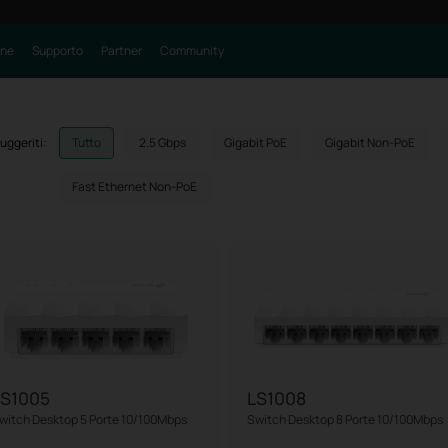
one
Supporto
Partner
Community
 suggeriti:
Tutto
2.5 Gbps
Gigabit PoE
Gigabit Non-PoE
Fast Ethernet Non-PoE
LS1005
LS1008
witch Desktop 5 Porte 10/100Mbps
Switch Desktop 8 Porte 10/100Mbps