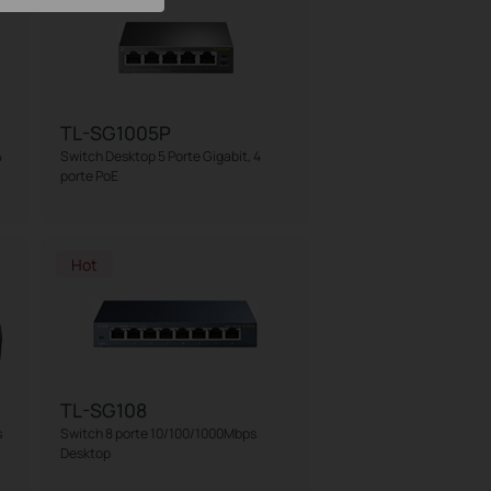
TL-SG1005P
4
Switch Desktop 5 Porte Gigabit, 4
porte PoE
Hot
TL-SG108
s
Switch 8 porte 10/100/1000Mbps
Desktop