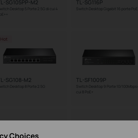
TL-SG105PP-M2
TL-SG116P
witch Desktop 5 Porte 2.5G di cui 4
Switch Desktop Gigabit 16 porte PoE
oE++
Hot
TL-SG108-M2
TL-SF1009P
witch Desktop 8 Porte 2.5G
Switch Desktop 9 Porte 10/100Mbps 
cui 8 PoE+
acy Choices