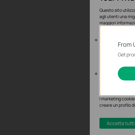
Questo sito utilizza
agli utenti una mig
maggiori informazi
S
p
Basic Cooki
From 
Questi cookies son
Get prod
sistema.
Analytics e 
I cookies analitici 
funzionalità.
I marketing cookies
S
creare un profilo di
P
p
Accetta tutti