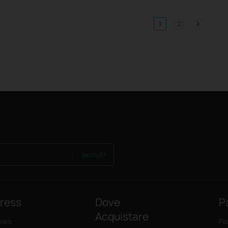
1
2
Iscriviti
ress
Dove
P
Acquistare
ews
Pa