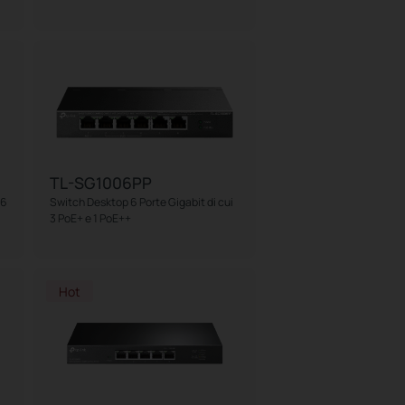
TL-SG1006PP
 6
Switch Desktop 6 Porte Gigabit di cui
3 PoE+ e 1 PoE++
Hot