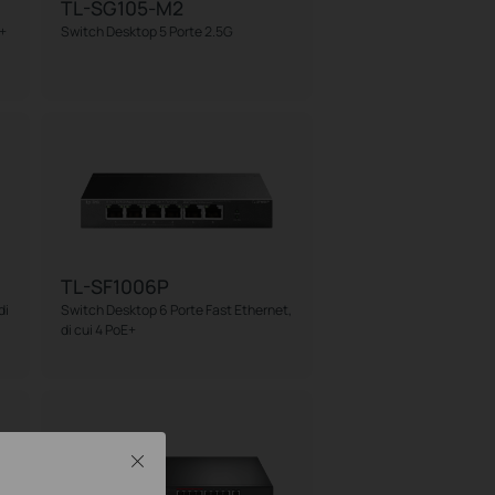
TL-SG105-M2
+
Switch Desktop 5 Porte 2.5G
TL-SF1006P
di
Switch Desktop 6 Porte Fast Ethernet,
di cui 4 PoE+
Close