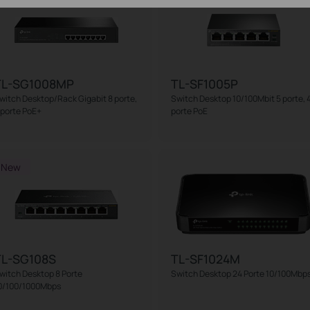
TL-SG1008MP
TL-SF1005P
witch Desktop/Rack Gigabit 8 porte,
Switch Desktop 10/100Mbit 5 porte, 
 porte PoE+
porte PoE
New
TL-SG108S
TL-SF1024M
witch Desktop 8 Porte
Switch Desktop 24 Porte 10/100Mbp
0/100/1000Mbps