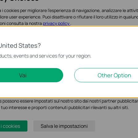
 i cookies per migliorare l'esperienza di navigazione, analizzare le attivit
liore user experience. Puoi disattivare o rifiutare il loro utilizzo in qua
TL-SG1005LP
TL-SG1218MP
oni consulta la nostra
privacy policy
.
witch Desktop 5 porte Gigabit di cui 4
Switch Rackmount 18 Porte Gigabit
orte PoE+
LAN, di cui 16 PoE+, + 2 Slot SFP
es
United States?
o necessari per il corretto funzionamento del sito e non possono essere 
ucts, events and services for your region.
Marketing Cookies
Vai
Other Option
ci permettono di analizzare le tue attività sul nostro sito allo scopo di mi
TL-SL1226P
TL-SG1210P
 possono essere impostati sul nostro sito dai nostri partner pubblicitari
witch Desktop Unmanaged 24 porte
Switch Desktop 10 porte Gigabit, 8
 tuo interesse e proporti contenuti pubblicitari rilevanti su altri siti.
oE+ 10/100Mbps, 2 porte Gigabit + 2
porte PoE+
orte Gigabit SFP
 i cookies
Salva le impostazioni