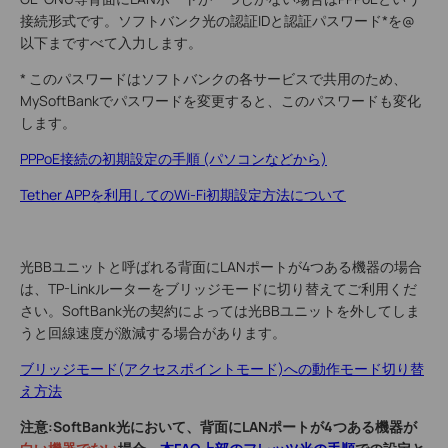
接続形式です。ソフトバンク光の認証IDと認証パスワード*を@
以下まですべて入力します。
* このパスワードはソフトバンクの各サービスで共用のため、
MySoftBankでパスワードを変更すると、このパスワードも変化
します。
PPPoE接続の初期設定の手順 (パソコンなどから)
Tether APPを利用してのWi-Fi初期設定方法について
光BBユニットと呼ばれる背面にLANポートが4つある機器の場合
は、TP-Linkルーターをブリッジモードに切り替えてご利用くだ
さい。SoftBank光の契約によっては光BBユニットを外してしま
うと回線速度が激減する場合があります。
ブリッジモード(アクセスポイントモード)への動作モード切り替
え方法
注意:SoftBank光において、背面にLANポートが4つある機器が