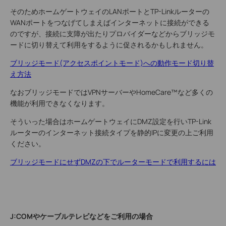
そのためホームゲートウェイのLANポートとTP-Linkルーターの
WANポートをつなげてしまえばインターネットに接続ができる
のですが、接続に支障が出たりプロバイダーなどからブリッジモ
ードに切り替えて利用をするように促されるかもしれません。
ブリッジモード(アクセスポイントモード)への動作モード切り替
え方法
なおブリッジモードではVPNサーバーやHomeCare™など多くの
機能が利用できなくなります。
そういった場合はホームゲートウェイにDMZ設定を行いTP-Link
ルーターのインターネット接続タイプを静的IPに変更の上ご利用
ください。
ブリッジモードにせずDMZの下でルーターモードで利用するには
J:COMやケーブルテレビなどをご利用の場合