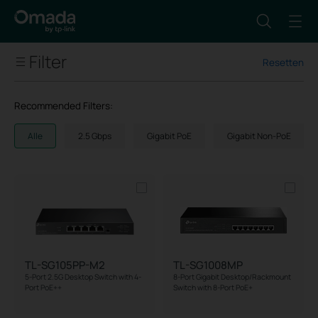
Filter
Resetten
Total Number of Ports
Recommended Filters:
Max Downlink Port Speed/Type
Alle
2.5 Gbps
Gigabit PoE
Gigabit Non-PoE
Max Uplink Port Speed/Type
PoE Support
PoE Type / Max PoE Budget per Port
TL-SG105PP-M2
TL-SG1008MP
5-Port 2.5G Desktop Switch with 4-
8-Port Gigabit Desktop/Rackmount
Number of PoE Ports
Port PoE++
Switch with 8-Port PoE+