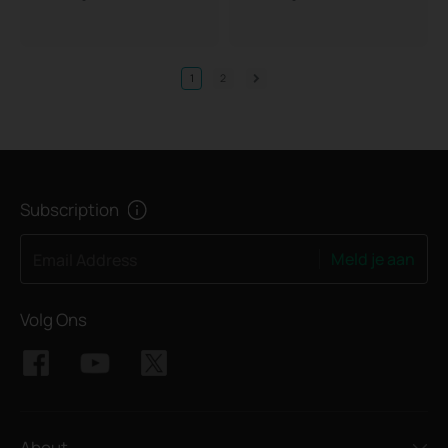
1
2
Subscription
Meld je aan
Email Address
Volg Ons
About