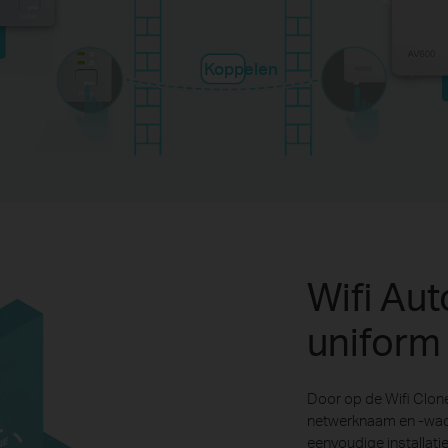
Koppelen
Wifi Au
uniform
Door op de Wifi Clon
netwerknaam en -wac
eenvoudige installati