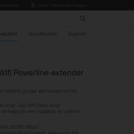
Community
België / Nederlands
|
Français
Search
verzicht
Specificaties
Support
ifi Powerline-extender
 netwerk uit naar alle kamers via het
de knop - De Wifi Clone-knop
e en helpt om een naadloos en uniform
1
vert tot 600 Mbps
 bestaande stroomnet, ideaal voor het