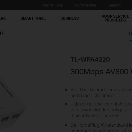
Waar te Koop
Wordt partner
Support
VOOR SERVICE
ERK
SMART HOME
BUSINESS
PROVIDERS
0
O
TL-WPA4220
300Mbps AV600 W
Breid het bedrade en draadloze
bestaande stroomnet
Uitbreiding door een druk op 
vereenvoudigt de configurati
thuisnetwerk te creëren.
De HomePlug AV-standaard le
overdrachtssnelheden via het