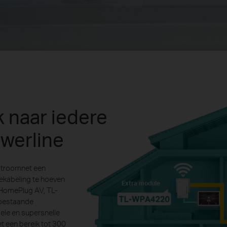
 naar iedere
werline
troomnet een
ekabeling te hoeven
Extra module
 HomePlug AV, TL-
 bestaande
iele en supersnelle
 een bereik tot 300