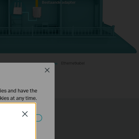
Bestaande adapter
Ethernetkabel
Close
ties and have the
kies at any time.
Close
 worden