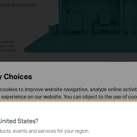
 wordt een bedraad
t gebruikt
odig om een
 compatibel
Stroomnet
y Choices
cookies to improve website navigation, analyze online activi
 experience on our website. You can object to the use of coo
 information in our
privacy policy
.
Don’t show again
es
: geen configuratie nodig
nited States?
 noodzakelijk voor de werking van de website en kunnen niet
ucts, events and services for your region.