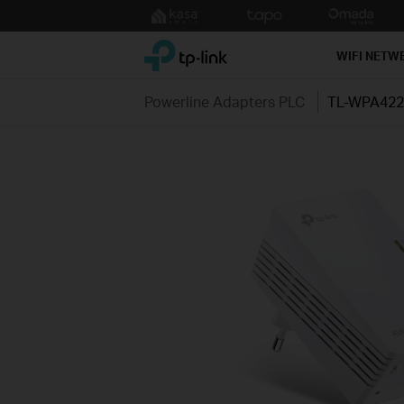
Click
to
TP-Link, Reliably Smart
skip
WIFI NETW
the
navigation
Powerline Adapters PLC
TL-WPA422
bar