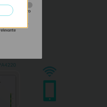
r.
te te volgen en zo
verteerders waar
relevante