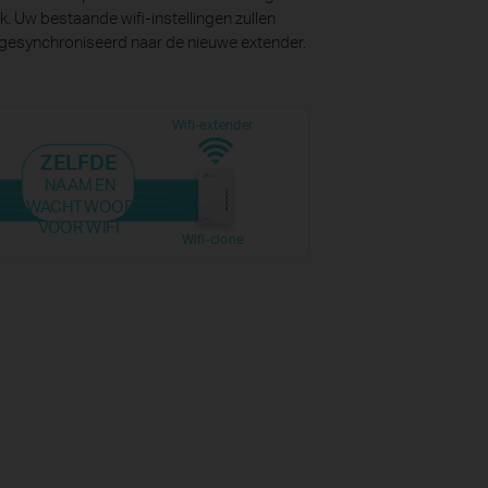
k. Uw bestaande wifi-instellingen zullen
esynchroniseerd naar de nieuwe extender.
Wifi-extender
ZELFDE
NAAM EN
WACHTWOORD
VOOR WIFI
Wifi-clone