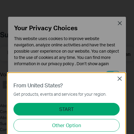
Close
Your Privacy Choices
Subscription
This website uses cookies to improve website
navigation, analyze online activities and have the best
possible user experience on our website. You can object
Email Address
Meld je aan
to the use of cookies at any time. You can find more
information in our
privacy policy
.
Don’t show again
Volg Ons
Standaard Cookies
Close
Deze cookies zijn noodzakelijk voor de werking van de
From United States?
website en kunnen niet worden uitgeschakeld.
Get products, events and services for your region.
Analyse en Marketing Cookies
About
Cookies voor analyse geven ons de mogelijkheid uw
START
Corporate Profile
activiteiten op onze website te volgen en zo de
About Us
functionaliteit van de website aan te passen en te
Sustainability
Other Option
verbeteren.
Contact Us