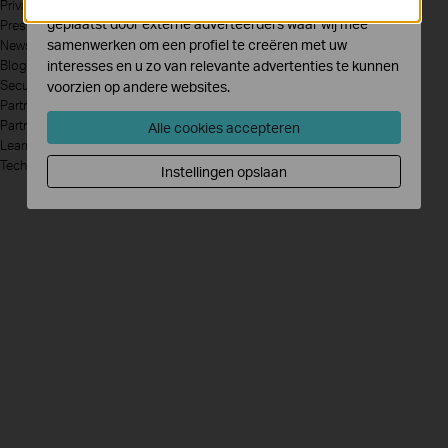
Marketing cookies kunnen op onze website worden
Privacy Policy
geplaatst door externe adverteerders waar wij mee
Press
samenwerken om een profiel te creëren met uw
News
Blog
interesses en u zo van relevante advertenties te kunnen
Security Advisory
voorzien op andere websites.
Partners
Partner Program
Alle cookies accepteren
Learning Center
Technology Trends
Instellingen opslaan