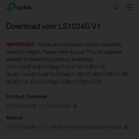
Click
Search
Menu
TP-Link, Reliably Smart
to
skip
the
Download voor
LS1024G
V1
navigation
bar
IMPORTANT
: Model and hardware version availability
varies by region. Please refer to your TP-Link regional
website to determine product availability.
Vx.0 = Vx.6/Vx.8/Vx.9(eg:V1.0=V1.6/V1.8/V1.9)
Vx.x0 = Vx.x6/Vx.x8/Vx.x9 (eg:V1.20=V1.26/V1.28/V1.29)
Vx.30 = Vx.32/Vx.33 (eg:V3.30=V3.32/V3.33)
Product Overview
LS1024G(UN)_V1_Datasheet
Manual
LS1016G(UN)_V1.0_Multi-model_Installation Guide