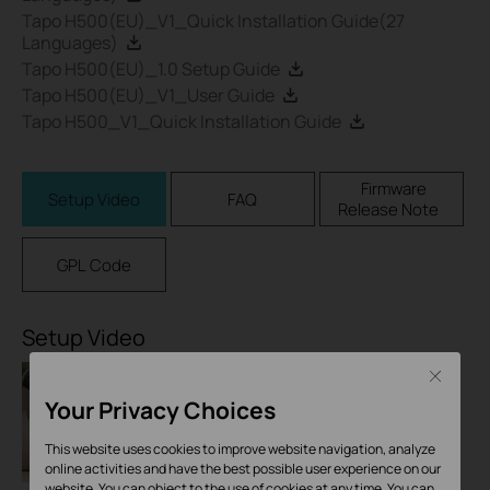
Tapo H500(EU)_V1_Quick Installation Guide(27
Languages)
Tapo H500(EU)_1.0 Setup Guide
Tapo H500(EU)_V1_User Guide
Tapo H500_V1_Quick Installation Guide
Firmware
Setup Video
FAQ
Release Note
GPL Code
Setup Video
Close
Your Privacy Choices
This website uses cookies to improve website navigation, analyze
online activities and have the best possible user experience on our
website. You can object to the use of cookies at any time. You can