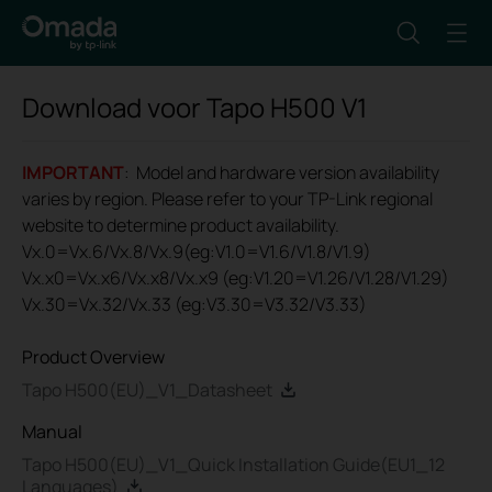
Download voor
Tapo H500
V1
IMPORTANT
: Model and hardware version availability
varies by region. Please refer to your TP-Link regional
website to determine product availability.
Vx.0=Vx.6/Vx.8/Vx.9(eg:V1.0=V1.6/V1.8/V1.9)
Vx.x0=Vx.x6/Vx.x8/Vx.x9 (eg:V1.20=V1.26/V1.28/V1.29)
Vx.30=Vx.32/Vx.33 (eg:V3.30=V3.32/V3.33)
Product Overview
Tapo H500(EU)_V1_Datasheet
Manual
Tapo H500(EU)_V1_Quick Installation Guide(EU1_12
Languages)