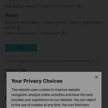
PoE Switch Series Product Introduction
Manual
5/6-Port 10/100Mbps Desktop PoE+ Switch_Installation
Guide
Switch Regulatory Compliance
FAQ
Feature Filter:
Alle
Close
Your Privacy Choices
Q&A of functional explanation or specification
parameters
This website uses cookies to improve website
navigation, analyze online activities and have the best
FAQs
possible user experience on our website. You can object
to the use of cookies at any time. You can find more