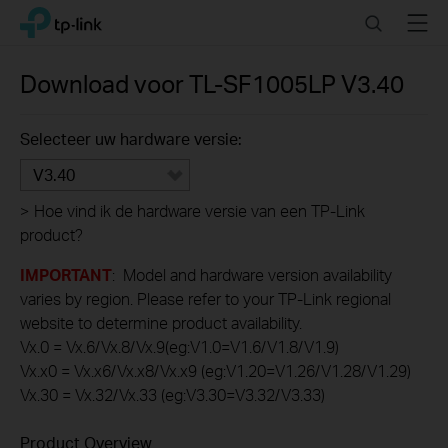
Click
Search
Menu
TP-Link, Reliably Smart
to
skip
the
Download voor
TL-SF1005LP
V3.40
navigation
bar
Selecteer uw hardware versie:
V3.40
>
Hoe vind ik de hardware versie van een TP-Link
product?
IMPORTANT
: Model and hardware version availability
varies by region. Please refer to your TP-Link regional
website to determine product availability.
Vx.0 = Vx.6/Vx.8/Vx.9(eg:V1.0=V1.6/V1.8/V1.9)
Vx.x0 = Vx.x6/Vx.x8/Vx.x9 (eg:V1.20=V1.26/V1.28/V1.29)
Vx.30 = Vx.32/Vx.33 (eg:V3.30=V3.32/V3.33)
Product Overview