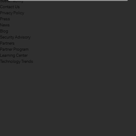
Sustainability
Contact Us
Privacy Policy
Press
News
Blog
Security Advisory
Partners
Partner Program
Learning Center
Technology Trends